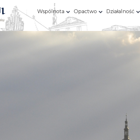
I
Wspólnota
Opactwo
Działalność
iu