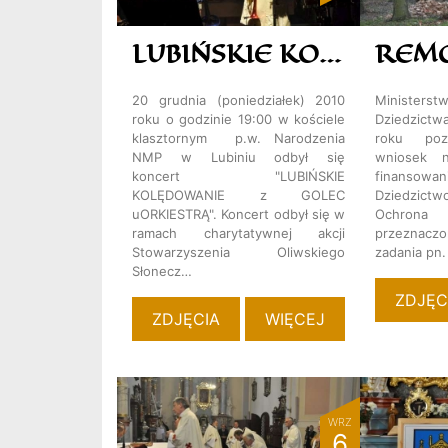
LUBIŃSKIE KOLĘDOWANIE Z GOLEC UORKIESTRĄ
20 grudnia (poniedziałek) 2010
Ministe
roku o godzinie 19:00 w kościele
Dziedzictw
klasztornym p.w. Narodzenia
roku pozy
NMP w Lubiniu odbył się
wniosek 
koncert "LUBIŃSKIE
finansowan
KOLĘDOWANIE z GOLEC
Dziedzictwo
uORKIESTRĄ". Koncert odbył się w
Ochro
ramach charytatywnej akcji
przeznacz
Stowarzyszenia Oliwskiego
zadania pn.
Słonecz…
ZDJĘC
ZDJĘCIA
WIĘCEJ
WRZ
6