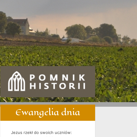
2016
2017
2018
2019
Ewangelia dnia
Jezus rzekł do swoich uczniów: