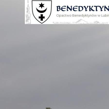
BENEDYKTYN
Opactwo Benedyktynów w Lubin