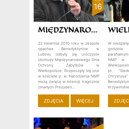
KWI
16
MIĘDZYNARODOWY DZIEŃ OCHRONY ZABYTKÓW W WIELKOPOLSCE
22 kwietnia 2010 roku w zespole
W niedziel
opactwa Benedyktynów w
godzinie
Lubiniu odbyły się uroczyste
parafialn
obchody Międzynarodowego Dnia
NMP w Lu
Ochrony Zabytków w
Wielkop
Wielkopolsce. Rozpoczęły się one
pt. "Sie
w kościele p. w. Narodzenia NMP
Chrystusa"
mszą świętą w intencji tragicznie
Benedykt
zmarłych Prezyden…
Krzywiński
ZDJĘCIA
WIĘCEJ
ZDJĘC