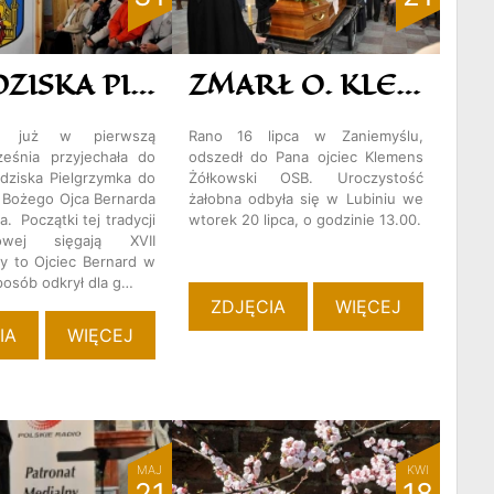
GRODZISKA PIELGRZYMKA DO GROBU OJCA BERNARDA
ZMARŁ O. KLEMENS ŻÓŁKOWSKI OSB
nie już w pierwszą
Rano 16 lipca w Zaniemyślu,
eśnia przyjechała do
odszedł do Pana ojciec Klemens
odziska Pielgrzymka do
Żółkowski OSB. Uroczystość
i Bożego Ojca Bernarda
żałobna odbyła się w Lubiniu we
. Początki tej tradycji
wtorek 20 lipca, o godzinie 13.00.
kowej sięgają XVII
dy to Ojciec Bernard w
osób odkrył dla g…
ZDJĘCIA
WIĘCEJ
IA
WIĘCEJ
MAJ
KWI
21
18