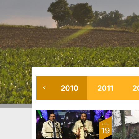
2010
2011
2
GRU
19