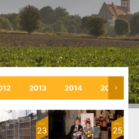
012
2013
2014
2015
PAŹ
WRZ
23
25