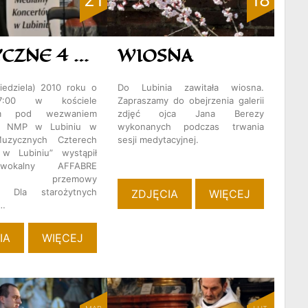
MUZYCZNE 4 PORY ROKU W LUBINIU
WIOSNA
iedziela) 2010 roku o
Do Lubinia zawitała wiosna.
7:00 w kościele
Zapraszamy do obejrzenia galerii
nym pod wezwaniem
zdjęć ojca Jana Berezy
ia NMP w Lubiniu w
wykonanych podczas trwania
uzycznych Czterech
sesji medytacyjnej.
w Lubiniu” wystąpił
wokalny AFFABRE
UI. przemowy
ej: Dla starożytnych
ZDJĘCIA
WIĘCEJ
u…
IA
WIĘCEJ