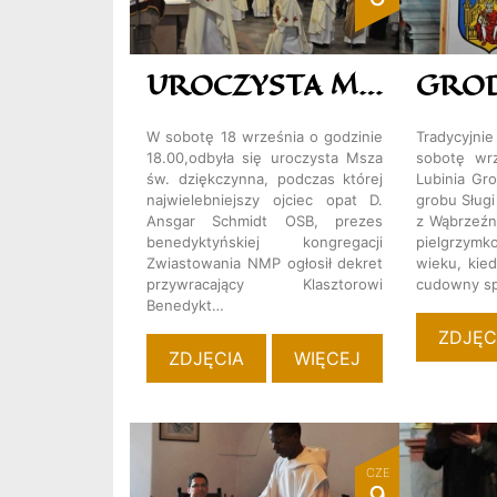
UROCZYSTA MSZA ŚW. DZIĘKCZYNNA
W sobotę 18 września o godzinie
Tradycyj
18.00,odbyła się uroczysta Msza
sobotę wrz
św. dziękczynna, podczas której
Lubinia Gr
najwielebniejszy ojciec opat D.
grobu Sług
Ansgar Schmidt OSB, prezes
z Wąbrzeźna
benedyktyńskiej kongregacji
pielgrzym
Zwiastowania NMP ogłosił dekret
wieku, kie
przywracający Klasztorowi
cudowny sp
Benedykt…
ZDJĘC
ZDJĘCIA
WIĘCEJ
CZE
9