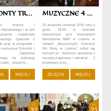
REMONTY TRWAJĄ
MUZYCZNE 4 PORY ROKU W LUBINIU
rstwo Kultury i
25 września (sobota) 2010 roku o
a Narodowego i w tym
godz: 18:00 w kościele
tywnie rozpatrzyło
klasztornym pod wezwaniem
naszego Opactwa o
Narodzenia NMP w Lubiniu w
ie prac w programie :
ramach „Muzycznych Czterech
 kulturowe Priorytet 1
Pór Roku w Lubiniu” odbył się
na Zabytków
koncert pt. "Jesienne spotkania z
onego na realizację
muzyką organową i sakralną". Z
 Lubiń, zespół kl…
przemowy prze…
IA
WIĘCEJ
ZDJĘCIA
WIĘCEJ
SIE
LIP
31
21