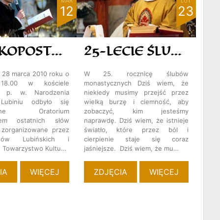
MAR
LUT
12
23
WIELKOPOSTNE ORATORIUM
25-LECIE ŚLUBÓW OJCA JANA
ę 28 marca 2010 roku o
W 25. rocznicę ślubów
 18.00 w kościele
monastycznych Dziś wiem, że
ym p. w. Narodzenia
niekiedy musimy przejść przez
biniu odbyło się
wielką burzę i ciemność, aby
ostne Oratorium
zobaczyć, kim jesteśmy
dem ostatnich słów
naprawdę. Dziś wiem, że istnieje
 zorganizowane przez
światło, które przez ból i
ynów Lubińskich i
cierpienie staje się coraz
e Towarzystwo Kultu…
jaśniejsze. Dziś wiem, że mu…
IA
WIĘCEJ
ZDJĘCIA
WIĘCEJ