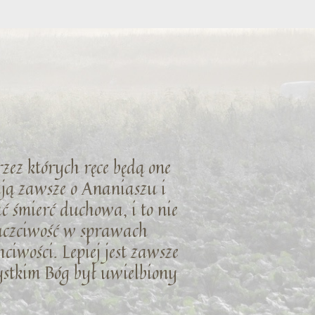
rzez których ręce będą one
ają zawsze o Ananiaszu i
ć śmierć duchowa, i to nie
euczciwość w sprawach
ciwości. Lepiej jest zawsze
zystkim Bóg był uwielbiony