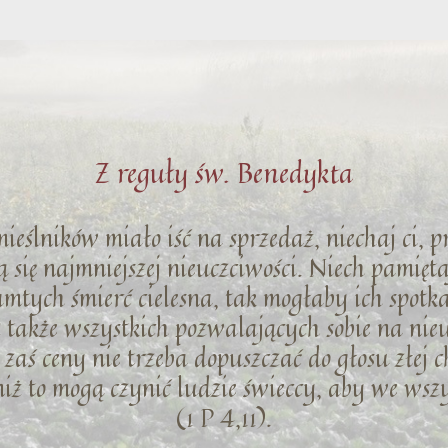
Z reguły św. Benedykta
emieślników miało iść na sprzedaż, niechaj ci, p
ą się najmniejszej nieuczciwości. Niech pamięt
tamtych śmierć cielesna, tak mogłaby ich spotka
cz także wszystkich pozwalających sobie na ni
zaś ceny nie trzeba dopuszczać do głosu złej ch
niż to mogą czynić ludzie świeccy, aby we ws
(1 P 4,11).