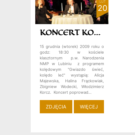
LUT
20
KONCERT KOLĘD
15 grudnia (wtorek) 2009 roku o
godz: 18:30 w kościele
klasztornym p.w. Narodzenia
NMP w Lubiniu z programem
kolędowym "Gwiazdo świeć,
kolędo leć" wystąpią: Alicja
Majewska, Halina Frąckowiak,
Zbigniew Wodecki, Włodzimierz
Korcz. Koncert poprowad…
ZDJĘCIA
WIĘCEJ