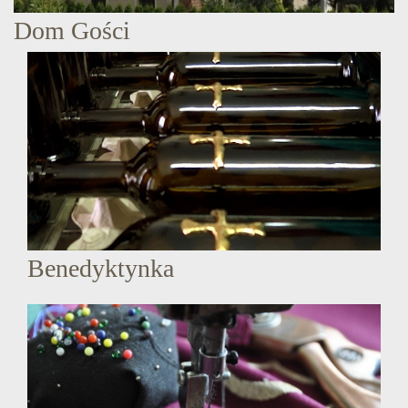
Dom Gości
Benedyktynka