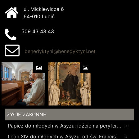
ul. Mickiewicza 6
64-010 Lubiń
509 43 43 43
benedyktyni@benedyktyni.net
ŻYCIE ZAKONNE
Papież do młodych w Asyżu: idźcie na peryferie i budujcie cywilizację miłości
»
Leon XIV do młodych w Asyżu: od św. Franciszka uczcie się budowania pokoju i wspólnoty
»