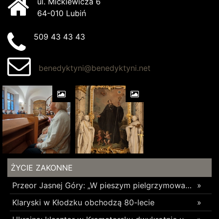
ul. Mickiewicza 6
64-010 Lubiń
509 43 43 43
benedyktyni@benedyktyni.net
ŻYCIE ZAKONNE
Przeor Jasnej Góry: „W pieszym pielgrzymowaniu jest coś niezwykłego”
»
Klaryski w Kłodzku obchodzą 80-lecie
»