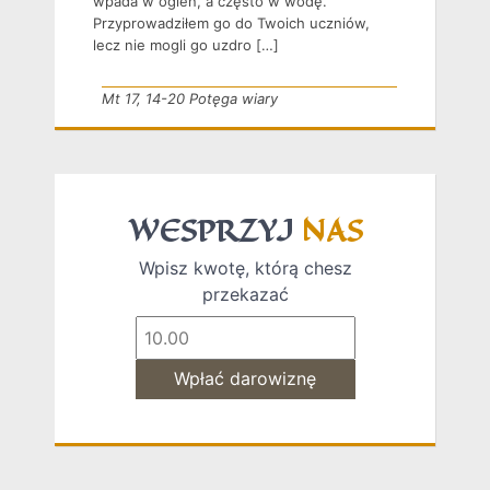
wpada w ogień, a często w wodę.
Przyprowadziłem go do Twoich uczniów,
lecz nie mogli go uzdro […]
Mt 17, 14-20 Potęga wiary
WESPRZYJ
NAS
Wpisz kwotę, którą chesz
przekazać