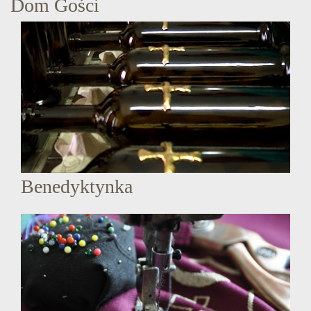
Dom Gości
Benedyktynka