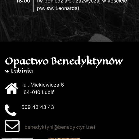
18:00
(w poniedziałek zazwyczaj w kościele
pw. św. Leonarda)
Opactwo Benedyktynów
w Lubiniu
ul. Mickiewicza 6
64-010 Lubiń
509 43 43 43
benedyktyni@benedyktyni.net