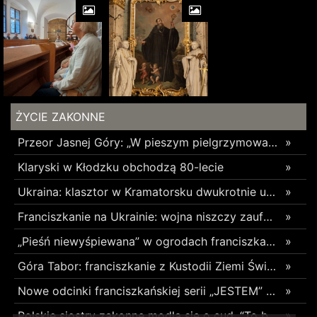
ŻYCIE ZAKONNE
Przeor Jasnej Góry: „W pieszym pielgrzymowaniu jest coś niezwykłego”
»
Klaryski w Kłodzku obchodzą 80-lecie
»
Ukraina: klasztor w Kramatorsku dwukrotnie uszkodzony w ciągu trzech tygodni
»
Franciszkanie na Ukrainie: wojna niszczy zaufanie
»
„Pieśń niewyśpiewana” w ogrodach franciszkańskich w Radomsku
»
Góra Tabor: franciszkanie z Kustodii Ziemi Świętej świętowali Przemienienie Pańskie
»
Nowe odcinki franciszkańskiej serii „JESTEM” z poruszającym świadectwami o błogosławionych z Pariacoto w 35. rocznicę ich męczeńskiej śmierci
»
Polskie siostry zakonne modlą się o cud. “To będzie pieczęć Pana Boga dla naszej wiary”
»