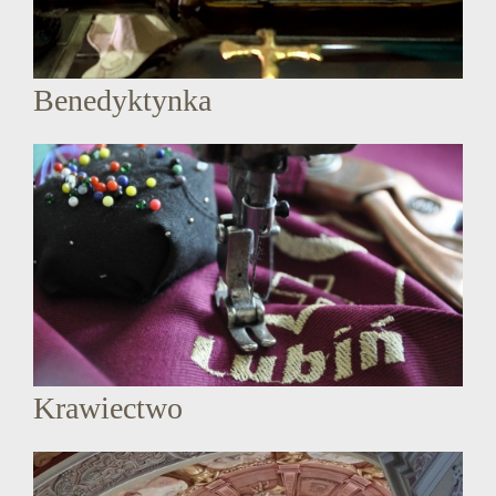
Benedyktynka
Krawiectwo