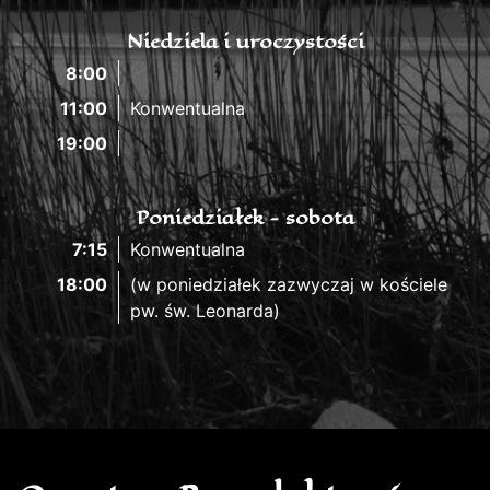
Niedziela i uroczystości
8:00
11:00
Konwentualna
19:00
Poniedziałek - sobota
7:15
Konwentualna
18:00
(w poniedziałek zazwyczaj w kościele
pw. św. Leonarda)