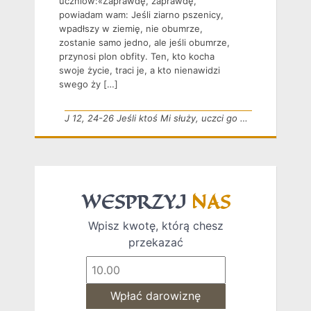
uczniów:«Zaprawdę, zaprawdę,
powiadam wam: Jeśli ziarno pszenicy,
wpadłszy w ziemię, nie obumrze,
zostanie samo jedno, ale jeśli obumrze,
przynosi plon obfity. Ten, kto kocha
swoje życie, traci je, a kto nienawidzi
swego ży […]
J 12, 24-26 Jeśli ktoś Mi służy, uczci go mój Ojciec
WESPRZYJ
NAS
Wpisz kwotę, którą chesz
przekazać