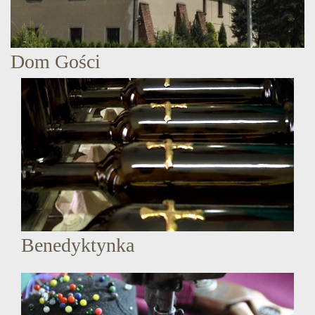
Dom Gości
Benedyktynka