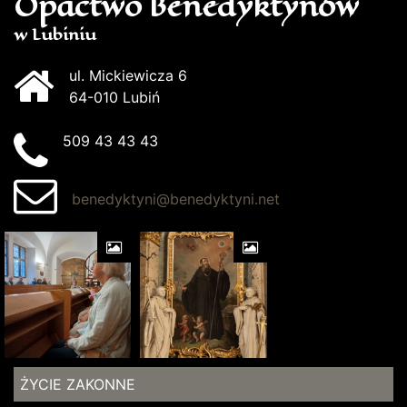
Opactwo Benedyktynów
w Lubiniu
ul. Mickiewicza 6
64-010 Lubiń
509 43 43 43
benedyktyni@benedyktyni.net
ŻYCIE ZAKONNE