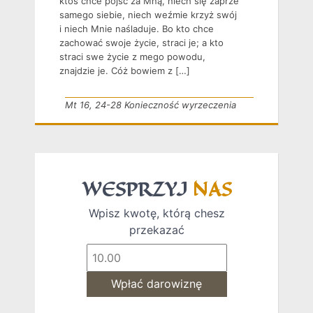
ktoś chce pójść za Mną, niech się zaprze
samego siebie, niech weźmie krzyż swój
i niech Mnie naśladuje. Bo kto chce
zachować swoje życie, straci je; a kto
straci swe życie z mego powodu,
znajdzie je. Cóż bowiem z […]
Mt 16, 24-28 Konieczność wyrzeczenia
WESPRZYJ
NAS
Wpisz kwotę, którą chesz
przekazać