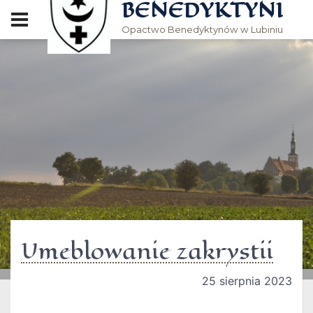
BENEDYKTYNI
Opactwo Benedyktynów w Lubiniu
Umeblowanie zakrystii
25 sierpnia 2023