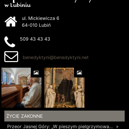
w Lubiniu
ul. Mickiewicza 6
64-010 Lubiń
509 43 43 43
benedyktyni@benedyktyni.net
ŻYCIE ZAKONNE
Przeor Jasnej Góry: „W pieszym pielgrzymowaniu jest coś niezwykłego”
»