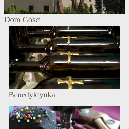
Dom Gości
Benedyktynka