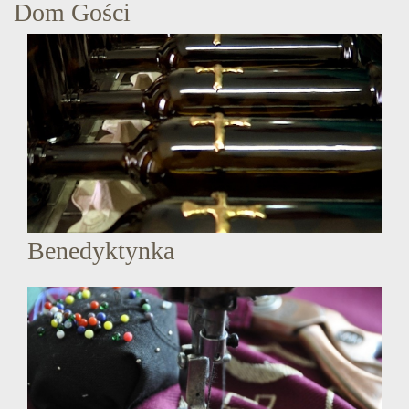
Dom Gości
Benedyktynka