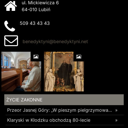
ul. Mickiewicza 6
64-010 Lubiń
509 43 43 43
benedyktyni@benedyktyni.net
ŻYCIE ZAKONNE
Przeor Jasnej Góry: „W pieszym pielgrzymowaniu jest coś niezwykłego”
»
Klaryski w Kłodzku obchodzą 80-lecie
»