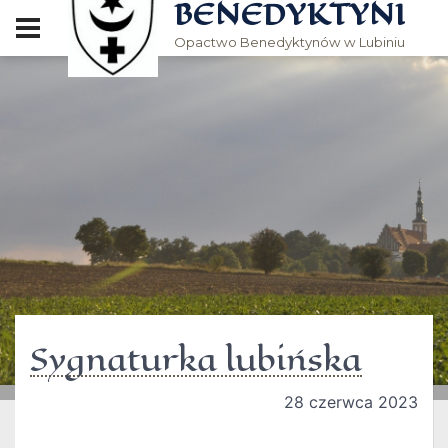
BENEDYKTYNI
Opactwo Benedyktynów w Lubiniu
Sygnaturka lubińska
28 czerwca 2023