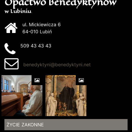
Opactwo Benedyktynów
w Lubiniu
ul. Mickiewicza 6
64-010 Lubiń
509 43 43 43
benedyktyni@benedyktyni.net
ŻYCIE ZAKONNE