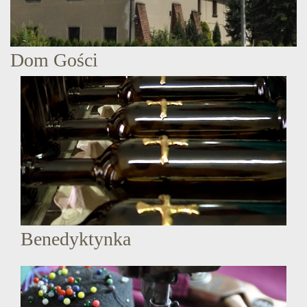
Dom Gości
Benedyktynka