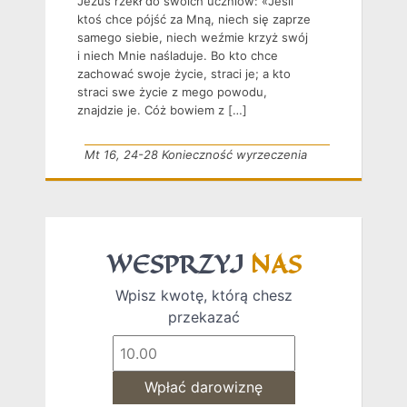
Jezus rzekł do swoich uczniów: «Jeśli
ktoś chce pójść za Mną, niech się zaprze
samego siebie, niech weźmie krzyż swój
i niech Mnie naśladuje. Bo kto chce
zachować swoje życie, straci je; a kto
straci swe życie z mego powodu,
znajdzie je. Cóż bowiem z […]
Mt 16, 24-28 Konieczność wyrzeczenia
WESPRZYJ
NAS
Wpisz kwotę, którą chesz
przekazać