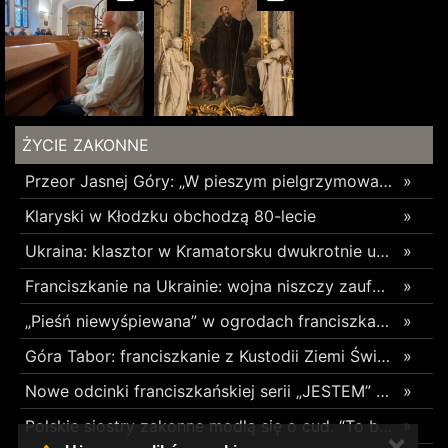
ŻYCIE ZAKONNE
Przeor Jasnej Góry: „W pieszym pielgrzymowaniu jest coś niezwykłego”
»
Klaryski w Kłodzku obchodzą 80-lecie
»
Ukraina: klasztor w Kramatorsku dwukrotnie uszkodzony w ciągu trzech tygodni
»
Franciszkanie na Ukrainie: wojna niszczy zaufanie
»
„Pieśń niewyśpiewana” w ogrodach franciszkańskich w Radomsku
»
Góra Tabor: franciszkanie z Kustodii Ziemi Świętej świętowali Przemienienie Pańskie
»
Nowe odcinki franciszkańskiej serii „JESTEM” z poruszającym świadectwami o błogosławionych z Pariacoto w 35. rocznicę ich męczeńskiej śmierci
»
Polskie siostry zakonne modlą się o cud. “To będzie pieczęć Pana Boga dla naszej wiary”
»
✕