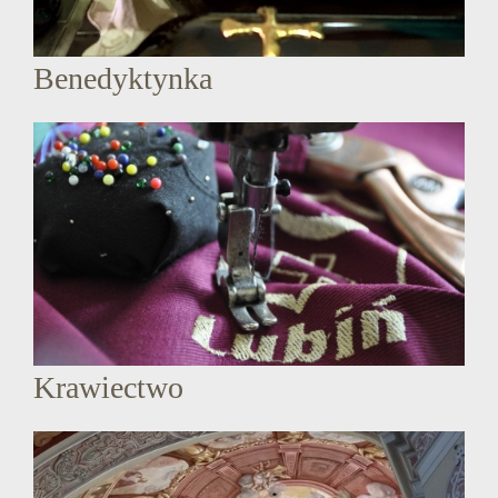
Benedyktynka
Krawiectwo