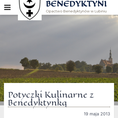
BENEDYKTYNI
Opactwo Benedyktynów w Lubiniu
Potyczki Kulinarne z
Benedyktynką
19 maja 2013