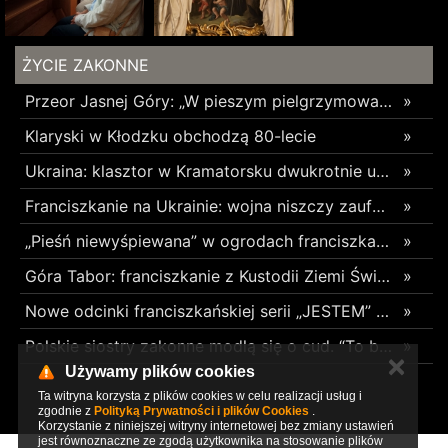
ŻYCIE ZAKONNE
Przeor Jasnej Góry: „W pieszym pielgrzymowaniu jest coś niezwykłego”
»
Klaryski w Kłodzku obchodzą 80-lecie
»
Ukraina: klasztor w Kramatorsku dwukrotnie uszkodzony w ciągu trzech tygodni
»
Franciszkanie na Ukrainie: wojna niszczy zaufanie
»
„Pieśń niewyśpiewana” w ogrodach franciszkańskich w Radomsku
»
Góra Tabor: franciszkanie z Kustodii Ziemi Świętej świętowali Przemienienie Pańskie
»
Nowe odcinki franciszkańskiej serii „JESTEM” z poruszającym świadectwami o błogosławionych z Pariacoto w 35. rocznicę ich męczeńskiej śmierci
»
Polskie siostry zakonne modlą się o cud. “To będzie pieczęć Pana Boga dla naszej wiary”
»
✕
Używamy plików cookies
Ta witryna korzysta z plików cookies w celu realizacji usług i
zgodnie z
Polityką Prywatności i plików Cookies
.
Korzystanie z niniejszej witryny internetowej bez zmiany ustawień
jest równoznaczne ze zgodą użytkownika na stosowanie plików