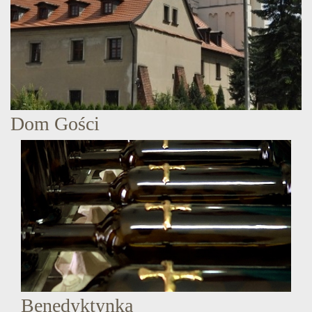
Dom Gości
Benedyktynka