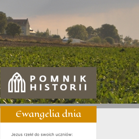
Ewangelia dnia
Jezus rzekł do swoich uczniów: