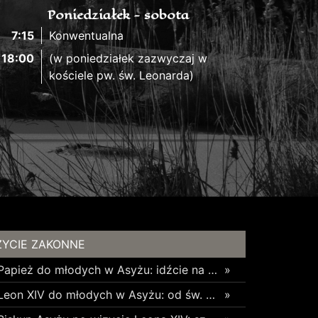
Poniedziałek - sobota
7:15
Konwentualna
18:00
(w poniedziałek zazwyczaj w
kościele pw. św. Leonarda)
ŻYCIE ZAKONNE
Papież do młodych w Asyżu: idźcie na peryferie i budujcie cywilizację miłości
»
Leon XIV do młodych w Asyżu: od św. Franciszka uczcie się budowania pokoju i wspólnoty
»