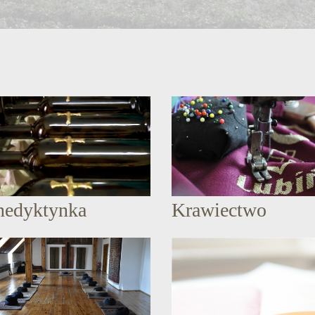
nedyktynka
Krawiectwo