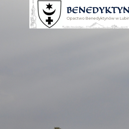
BENEDYKTYN
Opactwo Benedyktynów w Lubin