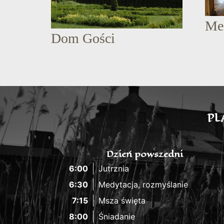
Me
Dom Gości
PL
Dzień powszedni
6:00
Jutrznia
6:30
Medytacja, rozmyślanie
7:15
Msza święta
8:00
Śniadanie