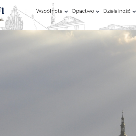
I
Wspólnota
Opactwo
Działalność
iu