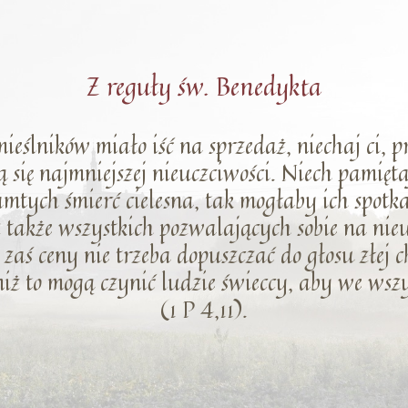
Z reguły św. Benedykta
emieślników miało iść na sprzedaż, niechaj ci, p
ą się najmniejszej nieuczciwości. Niech pamięt
tamtych śmierć cielesna, tak mogłaby ich spotka
cz także wszystkich pozwalających sobie na ni
zaś ceny nie trzeba dopuszczać do głosu złej ch
niż to mogą czynić ludzie świeccy, aby we ws
(1 P 4,11).