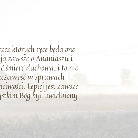
rzez których ręce będą one
ają zawsze o Ananiaszu i
ć śmierć duchowa, i to nie
euczciwość w sprawach
ciwości. Lepiej jest zawsze
zystkim Bóg był uwielbiony