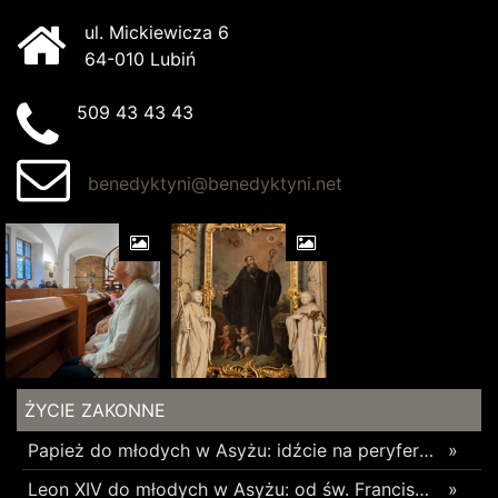
ul. Mickiewicza 6
64-010 Lubiń
509 43 43 43
benedyktyni@benedyktyni.net
ŻYCIE ZAKONNE
Papież do młodych w Asyżu: idźcie na peryferie i budujcie cywilizację miłości
»
Leon XIV do młodych w Asyżu: od św. Franciszka uczcie się budowania pokoju i wspólnoty
»