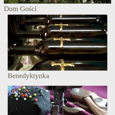
Dom Gości
Benedyktynka