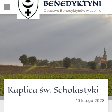
BENEDYKTYNI
Opactwo Benedyktynów w Lubiniu
Kaplica św. Scholastyki
10 lutego 2023