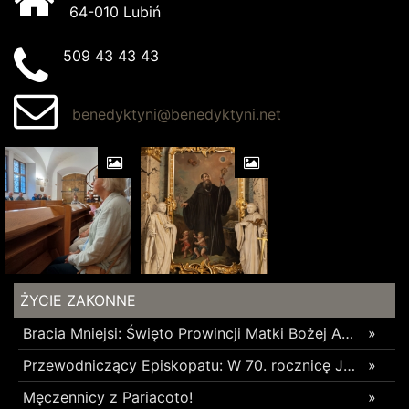
64-010 Lubiń
509 43 43 43
benedyktyni@benedyktyni.net
ŻYCIE ZAKONNE
Bracia Mniejsi: Święto Prowincji Matki Bożej Anielskiej w Wieliczce
»
Przewodniczący Episkopatu: W 70. rocznicę Jasnogórskich Ślubów Narodu skierujmy nasze serce ku Maryi
»
Męczennicy z Pariacoto!
»