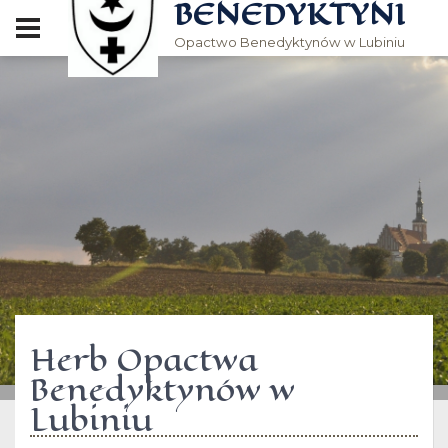
BENEDYKTYNI
Opactwo Benedyktynów w Lubiniu
Herb Opactwa
Benedyktynów w
Lubiniu