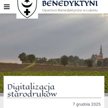
BENEDYKTYNI
Opactwo Benedyktynów w Lubiniu
Digitalizacja
starodruków
7 grudnia 2025