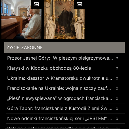
ŻYCIE ZAKONNE
Przeor Jasnej Góry: „W pieszym pielgrzymowaniu jest coś niezwykłego”
»
Klaryski w Kłodzku obchodzą 80-lecie
»
Ukraina: klasztor w Kramatorsku dwukrotnie uszkodzony w ciągu trzech tygodni
»
Franciszkanie na Ukrainie: wojna niszczy zaufanie
»
„Pieśń niewyśpiewana” w ogrodach franciszkańskich w Radomsku
»
Góra Tabor: franciszkanie z Kustodii Ziemi Świętej świętowali Przemienienie Pańskie
»
Nowe odcinki franciszkańskiej serii „JESTEM” z poruszającym świadectwami o błogosławionych z Pariacoto w 35. rocznicę ich męczeńskiej śmierci
»
Polskie siostry zakonne modlą się o cud. “To będzie pieczęć Pana Boga dla naszej wiary”
»