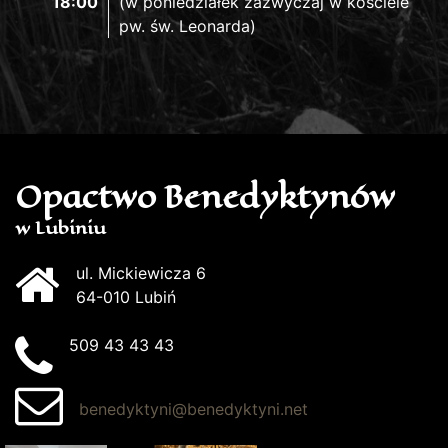
18:00
(w poniedziałek zazwyczaj w kościele
pw. św. Leonarda)
Opactwo Benedyktynów
w Lubiniu
ul. Mickiewicza 6
64-010 Lubiń
509 43 43 43
benedyktyni@benedyktyni.net