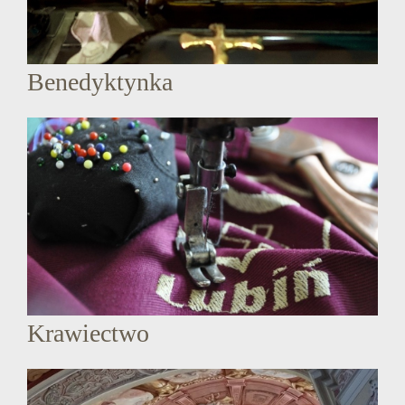
Benedyktynka
Krawiectwo