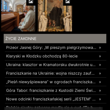
ŻYCIE ZAKONNE
Przeor Jasnej Góry: „W pieszym pielgrzymowaniu jest coś niezwykłego”
»
Klaryski w Kłodzku obchodzą 80-lecie
»
Ukraina: klasztor w Kramatorsku dwukrotnie uszkodzony w ciągu trzech tygodni
»
Franciszkanie na Ukrainie: wojna niszczy zaufanie
»
„Pieśń niewyśpiewana” w ogrodach franciszkańskich w Radomsku
»
Góra Tabor: franciszkanie z Kustodii Ziemi Świętej świętowali Przemienienie Pańskie
»
Nowe odcinki franciszkańskiej serii „JESTEM” z poruszającym świadectwami o błogosławionych z Pariacoto w 35. rocznicę ich męczeńskiej śmierci
»
Polskie siostry zakonne modlą się o cud. “To będzie pieczęć Pana Boga dla naszej wiary”
»