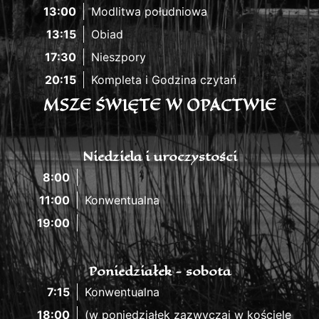
13:00
Modlitwa południowa
13:15
Obiad
17:30
Nieszpory
20:15
Kompleta i Godzina czytań
MSZE ŚWIĘTE W OPACTWIE
Niedziela i uroczystości
8:00
11:00
Konwentualna
19:00
Poniedziałek - sobota
7:15
Konwentualna
18:00
(w poniedziałek zazwyczaj w kościele