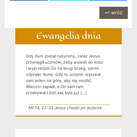
↵ wróć
Ewangelia dnia
Gdy tłum został nasycony, zaraz Jezus
przynaglił uczniów, żeby wsiedli do łodzi
i wyprzedzili Go na drugi brzeg, zanim
odprawi tłumy. Gdy to uczynił, wyszedł
sam jeden na górę, aby się modlić.
Wieczór zapadł, a On sam tam
przebywał.Łódź zaś była już […]
Mt 14, 22-33 Jezus chodzi po jeziorze