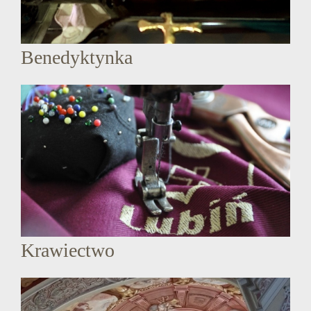
Benedyktynka
Krawiectwo