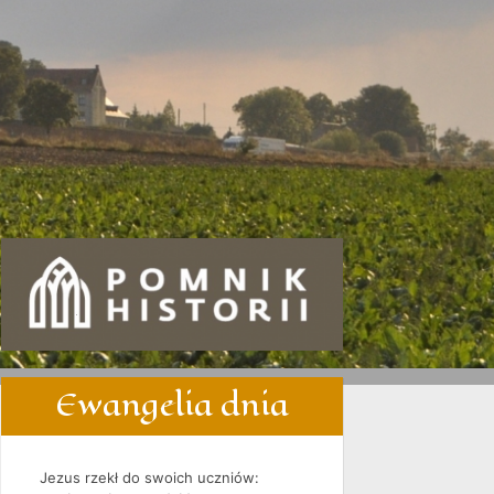
Ewangelia dnia
Jezus rzekł do swoich uczniów: