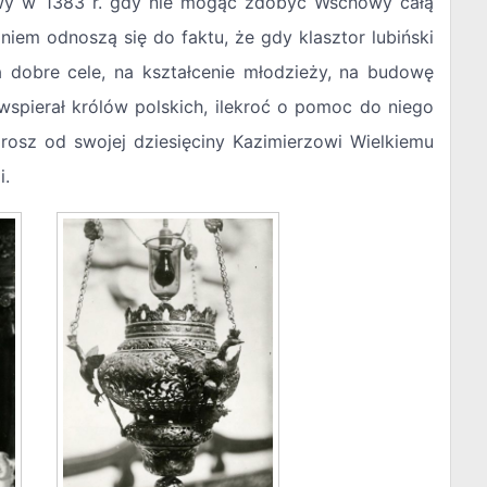
awy w 1383 r. gdy nie mogąc zdobyć Wschowy całą
niem odnoszą się do faktu, że gdy klasztor lubiński
a dobre cele, na kształcenie młodzieży, na budowę
m wspierał królów polskich, ilekroć o pomoc do niego
grosz od swojej dziesięciny Kazimierzowi Wielkiemu
i.