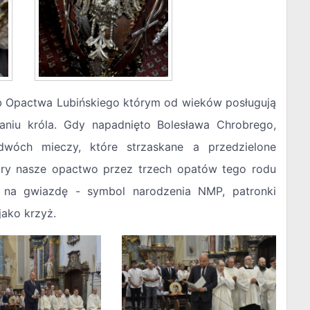
b Opactwa Lubińskiego którym od wieków posługują
niu króla. Gdy napadnięto Bolesława Chrobrego,
wóch mieczy, które strzaskane a przedzielone
tóry nasze opactwo przez trzech opatów tego rodu
z na gwiazdę - symbol narodzenia NMP, patronki
jako krzyż.