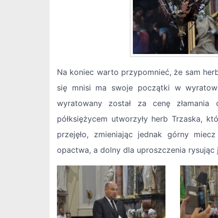
Na koniec warto przypomnieć, że sam her
się mnisi ma swoje początki w wyratowa
wyratowany został za cenę złamania d
półksiężycem utworzyły herb Trzaska, k
przejęło, zmieniając jednak górny miec
opactwa, a dolny dla uproszczenia rysując 