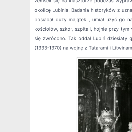
zemścił się na klasztorze podczas wypr
okolicę Lubinia. Badania historyków z uzna
posiadał duży majątek , umiał użyć go n
kościołów, szkół, szpitali, hojnie przy ty
się zwrócono. Tak oddał Lubiń dziesiąty 
(1333-1370) na wojnę z Tatarami i Litwinam