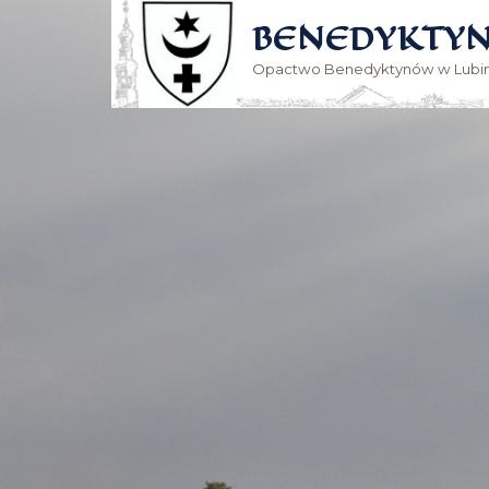
BENEDYKTYN
Opactwo Benedyktynów w Lubin