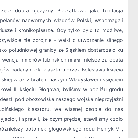
 rzecz dobra ojczyzny. Początkowo jako fundacja
ę kapelanów nadwornych władców Polski, wspomagali
riusze i kronikopisarze. Gdy tylko było to możliwe,
czywiście nie zbrojnie - walki o utworzenie silnego
isko południowej granicy ze Śląskiem dostarczało ku
terwencja mnichów lubińskich miała miejsce za opata
ejów nadanym dla klasztoru przez Bolesława księcia
lskiej wraz z bratem naszym Władysławem księciem
kowi III księciu Głogowa, byliśmy w pobliżu grodu
odeszli pod obozowiska naszego wojska nieprzyjaźni
ubińskiego klasztoru, we własnej osobie do nas
jaciół, i sprawił, że czym prędzej stawiliśmy czoło
późniejszy potomek głogowskiego rodu Henryk VII,