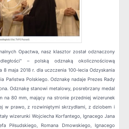
nalnych Opactwa, nasz klasztor został odznaczony
dległości" – polską odznaką okolicznościową
 8 maja 2018 r. dla uczczenia 100-lecia Odzyskania
nia Państwa Polskiego. Odznakę nadaje Prezes Rady
iona. Odznakę stanowi metalowy, posrebrzany medal
m na 80 mm, mający na stronie przedniej wizerunek
ej w prawo, z rozwiniętymi skrzydłami, z dziobem i
ały wizerunki Wojciecha Korfantego, Ignacego Jana
efa Piłsudskiego, Romana Dmowskiego, Ignacego