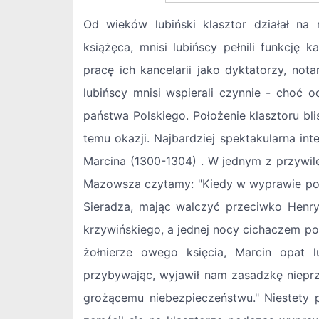
Od wieków lubiński klasztor działał na
książęca, mnisi lubińscy pełnili funkcj
pracę ich kancelarii jako dyktatorzy, nota
lubińscy mnisi wspierali czynnie - choć o
państwa Polskiego. Położenie klasztoru bl
temu okazji. Najbardziej spektakularna in
Marcina (1300-1304) . W jednym z przywil
Mazowsza czytamy: "Kiedy w wyprawie po
Sieradza, mając walczyć przeciwko Henry
krzywińskiego, a jednej nocy cichaczem p
żołnierze owego księcia, Marcin opat l
przybywając, wyjawił nam zasadzkę nieprzy
grożącemu niebezpieczeństwu." Niestety 