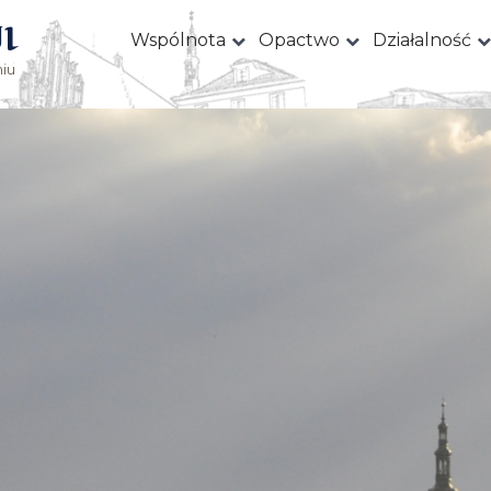
I
Wspólnota
Opactwo
Działalność
iu