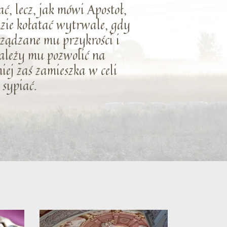
ć, lecz, jak mówi Apostoł,
ędzie kołatać wytrwale, gdy
yrządzane mu przykrości i
należy mu pozwolić na
niej zaś zamieszka w celi
 sypiać.