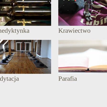
nedyktynka
Krawiectwo
dytacja
Parafia