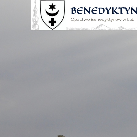
BENEDYKTYN
Opactwo Benedyktynów w Lubin