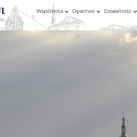
I
Wspólnota
Opactwo
Działalność
iu