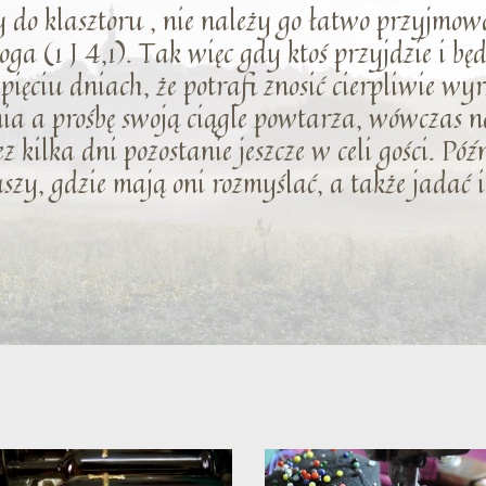
 do klasztoru , nie należy go łatwo przyjmowa
oga (1 J 4,1). Tak więc gdy ktoś przyjdzie i b
y pięciu dniach, że potrafi znosić cierpliwie w
ia a prośbę swoją ciągle powtarza, wówczas 
z kilka dni pozostanie jeszcze w celi gości. Póź
szy, gdzie mają oni rozmyślać, a także jadać i