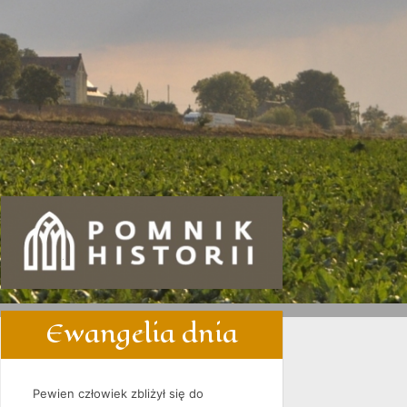
Ewangelia dnia
Pewien człowiek zbliżył się do