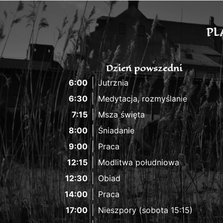
PL
Dzień powszedni
6:00
Jutrznia
6:30
Medytacja, rozmyślanie
7:15
Msza święta
8:00
Śniadanie
9:00
Praca
12:15
Modlitwa południowa
12:30
Obiad
14:00
Praca
17:00
Nieszpory (sobota 15:15)