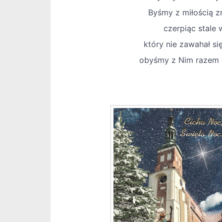
Byśmy z miłością zn
czerpiąc stale 
który nie zawahał si
obyśmy z Nim razem c