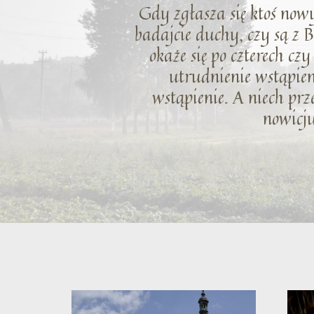
Gdy zgłasza się ktoś nowy
badajcie duchy, czy są z B
okaże się po czterech cz
utrudnienie wstąpien
wstąpienie. A niech prze
nowicju