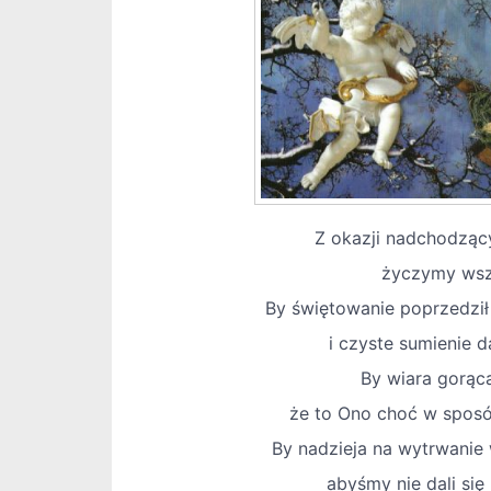
Z okazji nadchodząc
życzymy wsz
By świętowanie poprzedził
i czyste sumienie d
By wiara gorąca
że to Ono choć w sposó
By nadzieja na wytrwanie
abyśmy nie dali się