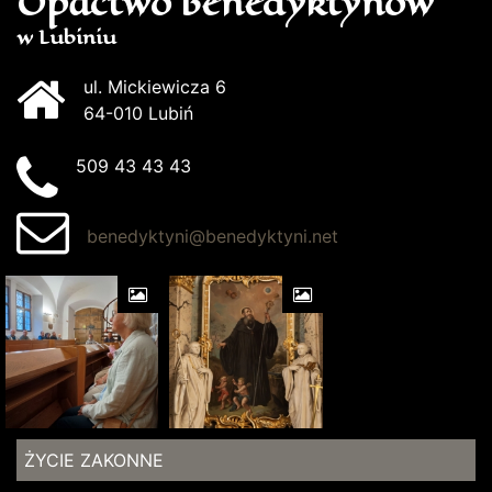
Opactwo Benedyktynów
w Lubiniu
ul. Mickiewicza 6
64-010 Lubiń
509 43 43 43
benedyktyni@benedyktyni.net
ŻYCIE ZAKONNE