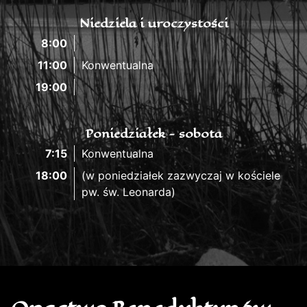
Niedziela i uroczystości
8:00
11:00
Konwentualna
19:00
Poniedziałek - sobota
7:15
Konwentualna
18:00
(w poniedziałek zazwyczaj w kościele
pw. św. Leonarda)