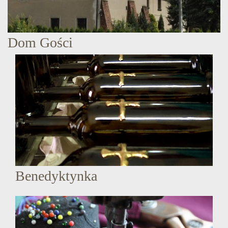
Dom Gości
Benedyktynka