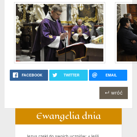
FACEBOOK
TWITTER
EMAIL
↵ wróć
Ewangelia dnia
Jezus rzekł do swoich uczniów: «Jeśli