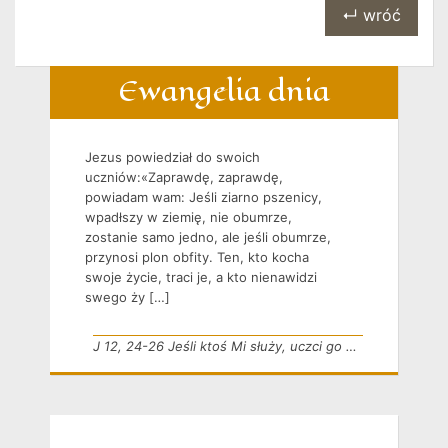
↵ wróć
Ewangelia dnia
Jezus powiedział do swoich
uczniów:«Zaprawdę, zaprawdę,
powiadam wam: Jeśli ziarno pszenicy,
wpadłszy w ziemię, nie obumrze,
zostanie samo jedno, ale jeśli obumrze,
przynosi plon obfity. Ten, kto kocha
swoje życie, traci je, a kto nienawidzi
swego ży […]
J 12, 24-26 Jeśli ktoś Mi służy, uczci go mój Ojciec