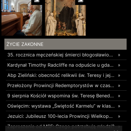
ŻYCIE ZAKONNE
35. rocznica męczeńskiej śmierci błogosławionych franciszkanów z Pariacoto – o. Zbigniewa Strzałkowskiego i o. Michała Tomaszka
»
Kardynał Timothy Radcliffe na odpuście u gdańskich dominikanów
»
Abp Zieliński: obecność relikwii św. Teresy i jej rodziców mobilizuje do troski o rodzinę
»
Przełożony Prowincji Redemptorystów w czasie 18. Dziękczynienia w Rodzinie Radia Maryja: „Dziękuję, że modlicie się za niewierzących i nieprzyjaciół”
»
9 sierpnia Kościół wspomina św. Teresę Benedyktę od Krzyża – Edytę Stein
»
Oświęcim: wystawa „Świętość Karmelu” w klasztorze karmelitanek
»
Jezuici: Jubileusz 100-lecia Prowincji Wielkopolsko-Mazowieckiej
»
Zaproszenie od MSF: Czego potrzebują młodzi?
»