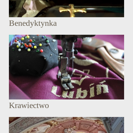
Benedyktynka
Krawiectwo