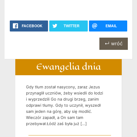
FACEBOOK
TWITTER
EMAIL
↵ wróć
Ewangelia dnia
Gdy tłum został nasycony, zaraz Jezus
przynaglił uczniów, żeby wsiedli do łodzi
i wyprzedzili Go na drugi brzeg, zanim
odprawi tłumy. Gdy to uczynił, wyszedł
sam jeden na górę, aby się modlić.
Wieczór zapadł, a On sam tam
przebywał.Łódź zaś była już […]