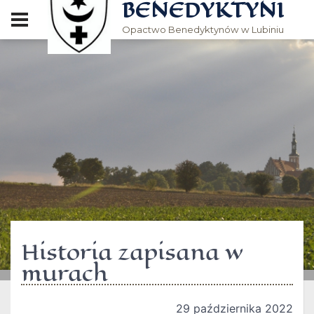
BENEDYKTYNI
Opactwo Benedyktynów w Lubiniu
Historia zapisana w
murach
29 października 2022