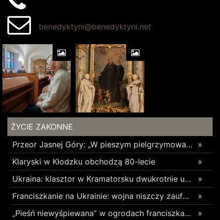
benedyktyni@benedyktyni.net
ŻYCIE ZAKONNE
Przeor Jasnej Góry: „W pieszym pielgrzymowaniu jest coś niezwykłego”
»
Klaryski w Kłodzku obchodzą 80-lecie
»
Ukraina: klasztor w Kramatorsku dwukrotnie uszkodzony w ciągu trzech tygodni
»
Franciszkanie na Ukrainie: wojna niszczy zaufanie
»
„Pieśń niewyśpiewana” w ogrodach franciszkańskich w Radomsku
»