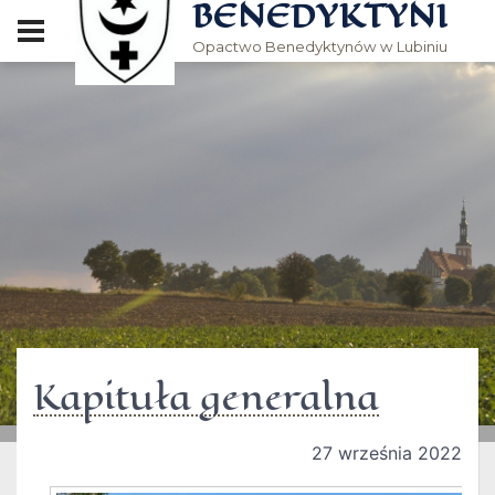
BENEDYKTYNI
Opactwo Benedyktynów w Lubiniu
Kapituła generalna
27 września 2022