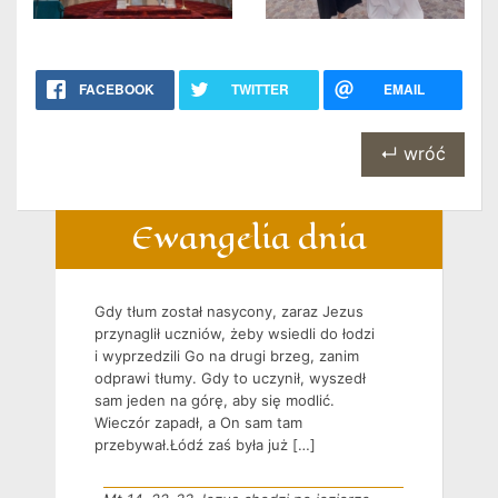
FACEBOOK
TWITTER
EMAIL
↵ wróć
Ewangelia dnia
Gdy tłum został nasycony, zaraz Jezus
przynaglił uczniów, żeby wsiedli do łodzi
i wyprzedzili Go na drugi brzeg, zanim
odprawi tłumy. Gdy to uczynił, wyszedł
sam jeden na górę, aby się modlić.
Wieczór zapadł, a On sam tam
przebywał.Łódź zaś była już […]