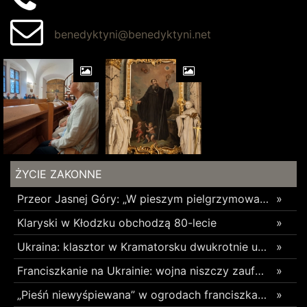
benedyktyni@benedyktyni.net
ŻYCIE ZAKONNE
Przeor Jasnej Góry: „W pieszym pielgrzymowaniu jest coś niezwykłego”
»
Klaryski w Kłodzku obchodzą 80-lecie
»
Ukraina: klasztor w Kramatorsku dwukrotnie uszkodzony w ciągu trzech tygodni
»
Franciszkanie na Ukrainie: wojna niszczy zaufanie
»
„Pieśń niewyśpiewana” w ogrodach franciszkańskich w Radomsku
»