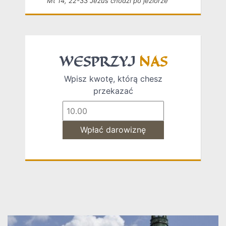
Mt 14, 22-33 Jezus chodzi po jeziorze
WESPRZYJ
NAS
Wpisz kwotę, którą chesz
przekazać