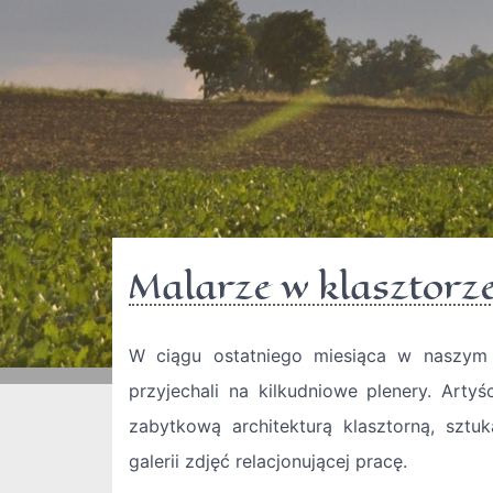
Malarze w klasztorz
W ciągu ostatniego miesiąca w naszym 
przyjechali na kilkudniowe plenery. Arty
zabytkową architekturą klasztorną, sztu
galerii zdjęć relacjonującej pracę.