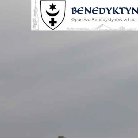
BENEDYKTYN
Opactwo Benedyktynów w Lubin