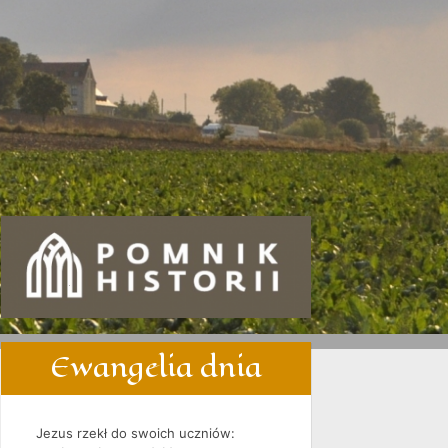
Ewangelia dnia
Jezus rzekł do swoich uczniów: