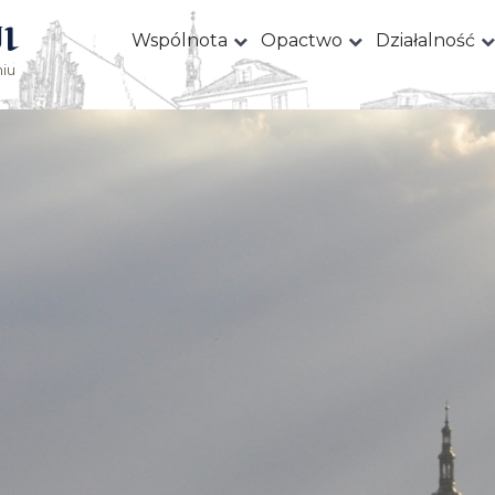
I
Wspólnota
Opactwo
Działalność
iu