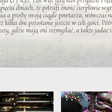
oga (1 J 4,1). Tak więc gdy ktoś przyjdzie i b
y pięciu dniach, że potrafi znosić cierpliwie w
ia a prośbę swoją ciągle powtarza, wówczas 
z kilka dni pozostanie jeszcze w celi gości. Póź
szy, gdzie mają oni rozmyślać, a także jadać i