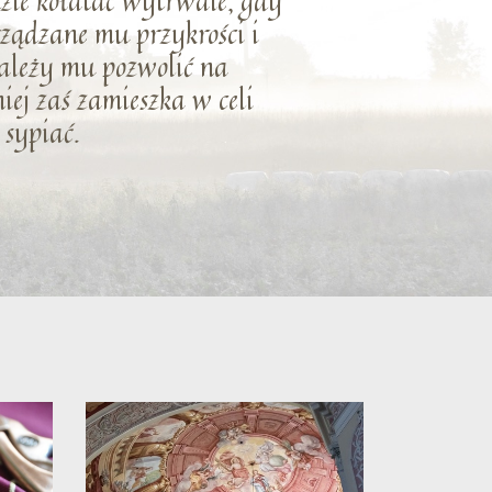
ędzie kołatać wytrwale, gdy
yrządzane mu przykrości i
należy mu pozwolić na
niej zaś zamieszka w celi
 sypiać.