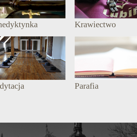
nedyktynka
Krawiectwo
dytacja
Parafia