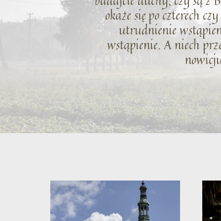
badajcie duchy, czy są z B
okaże się po czterech cz
utrudnienie wstąpien
wstąpienie. A niech prze
nowicju