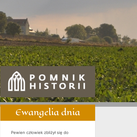
Ewangelia dnia
Pewien człowiek zbliżył się do