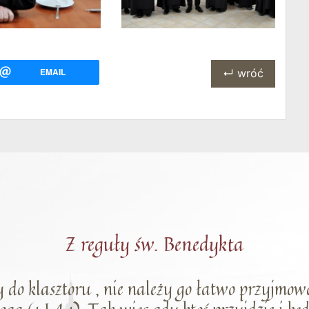
EMAIL
↵ wróć
Z reguły św. Benedykta
 do klasztoru , nie należy go łatwo przyjmowa