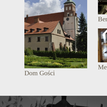
Be
Me
Dom Gości