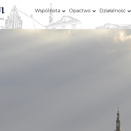
I
Wspólnota
Opactwo
Działalność
iu