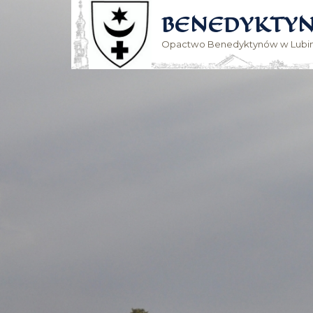
BENEDYKTYN
Opactwo Benedyktynów w Lubin