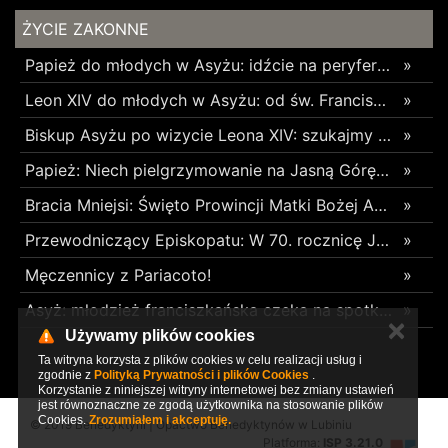
ŻYCIE ZAKONNE
Papież do młodych w Asyżu: idźcie na peryferie i budujcie cywilizację miłości
»
Leon XIV do młodych w Asyżu: od św. Franciszka uczcie się budowania pokoju i wspólnoty
»
Biskup Asyżu po wizycie Leona XIV: szukajmy młodych tam, gdzie się znajdują, używając ich języka
»
Papież: Niech pielgrzymowanie na Jasną Górę umocni wiarę i nadzieję
»
Bracia Mniejsi: Święto Prowincji Matki Bożej Anielskiej w Wieliczce
»
Przewodniczący Episkopatu: W 70. rocznicę Jasnogórskich Ślubów Narodu skierujmy nasze serce ku Maryi
»
Męczennicy z Pariacoto!
»
Asyż: młodzież franciszkańska czeka na spotkanie z Leonem XIV
»
✕
Używamy plików cookies
Ta witryna korzysta z plików cookies w celu realizacji usług i
zgodnie z
Polityką Prywatności i plików Cookies
.
Korzystanie z niniejszej witryny internetowej bez zmiany ustawień
jest równoznaczne ze zgodą użytkownika na stosowanie plików
Cookies.
Zrozumiałem i akceptuję.
© 2019 Benedyktyni | Opactwo Benedyktynów w Lubiniu
Platforma:
ISP 3.21.0