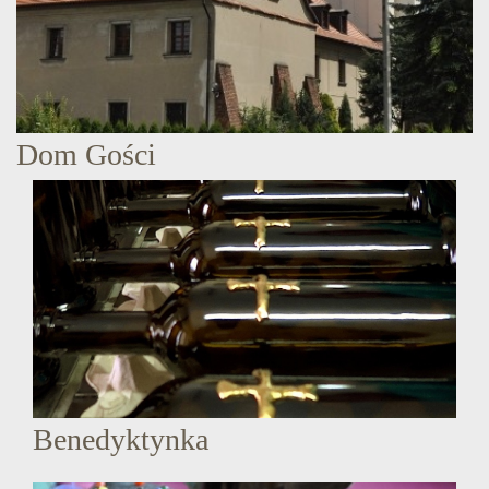
Dom Gości
Benedyktynka