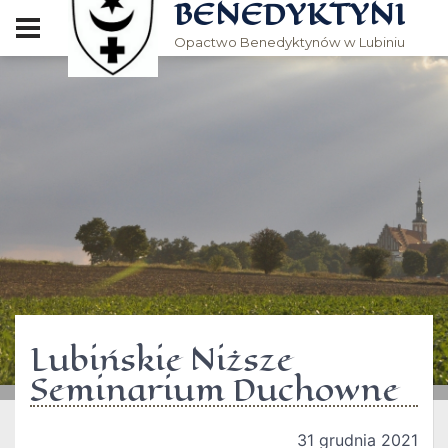
BENEDYKTYNI
Opactwo Benedyktynów w Lubiniu
Lubińskie Niższe
Seminarium Duchowne
31 grudnia 2021