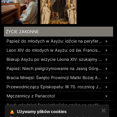
ŻYCIE ZAKONNE
Papież do młodych w Asyżu: idźcie na peryferie i budujcie cywilizację miłości
»
Leon XIV do młodych w Asyżu: od św. Franciszka uczcie się budowania pokoju i wspólnoty
»
Biskup Asyżu po wizycie Leona XIV: szukajmy młodych tam, gdzie się znajdują, używając ich języka
»
Papież: Niech pielgrzymowanie na Jasną Górę umocni wiarę i nadzieję
»
Bracia Mniejsi: Święto Prowincji Matki Bożej Anielskiej w Wieliczce
»
Przewodniczący Episkopatu: W 70. rocznicę Jasnogórskich Ślubów Narodu skierujmy nasze serce ku Maryi
»
Męczennicy z Pariacoto!
»
Asyż: młodzież franciszkańska czeka na spotkanie z Leonem XIV
»
✕
Używamy plików cookies