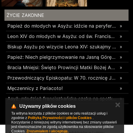
ŻYCIE ZAKONNE
Papież do młodych w Asyżu: idźcie na peryferie i budujcie cywilizację miłości
»
Leon XIV do młodych w Asyżu: od św. Franciszka uczcie się budowania pokoju i wspólnoty
»
Biskup Asyżu po wizycie Leona XIV: szukajmy młodych tam, gdzie się znajdują, używając ich języka
»
Papież: Niech pielgrzymowanie na Jasną Górę umocni wiarę i nadzieję
»
Bracia Mniejsi: Święto Prowincji Matki Bożej Anielskiej w Wieliczce
»
Przewodniczący Episkopatu: W 70. rocznicę Jasnogórskich Ślubów Narodu skierujmy nasze serce ku Maryi
»
Męczennicy z Pariacoto!
»
Asyż: młodzież franciszkańska czeka na spotkanie z Leonem XIV
»
✕
Używamy plików cookies
Ta witryna korzysta z plików cookies w celu realizacji usług i
zgodnie z
Polityką Prywatności i plików Cookies
.
Korzystanie z niniejszej witryny internetowej bez zmiany ustawień
jest równoznaczne ze zgodą użytkownika na stosowanie plików
Cookies.
Zrozumiałem i akceptuję.
© 2019 Benedyktyni | Opactwo Benedyktynów w Lubiniu