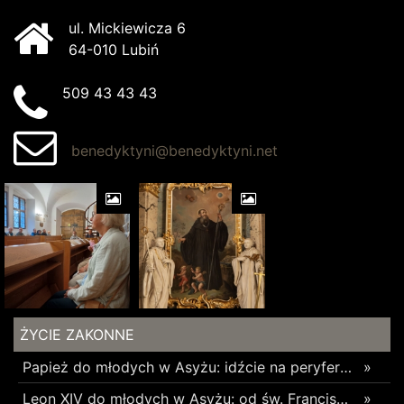
ul. Mickiewicza 6
64-010 Lubiń
509 43 43 43
benedyktyni@benedyktyni.net
ŻYCIE ZAKONNE
Papież do młodych w Asyżu: idźcie na peryferie i budujcie cywilizację miłości
»
Leon XIV do młodych w Asyżu: od św. Franciszka uczcie się budowania pokoju i wspólnoty
»