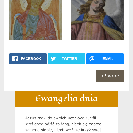
FACEBOOK
TWITTER
EMAIL
↵ wróć
Ewangelia dnia
Jezus rzekł do swoich uczniów: «Jeśli
ktoś chce pójść za Mną, niech się zaprze
samego siebie, niech weźmie krzyż swój