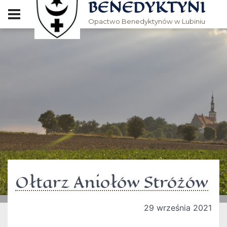
BENEDYKTYNI
Opactwo Benedyktynów w Lubiniu
Ołtarz Aniołów Stróżów
29 września 2021