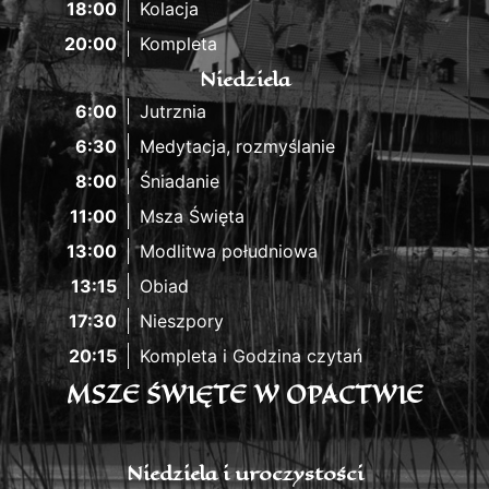
18:00
Kolacja
20:00
Kompleta
Niedziela
6:00
Jutrznia
6:30
Medytacja, rozmyślanie
8:00
Śniadanie
11:00
Msza Święta
13:00
Modlitwa południowa
13:15
Obiad
17:30
Nieszpory
20:15
Kompleta i Godzina czytań
MSZE ŚWIĘTE W OPACTWIE
Niedziela i uroczystości