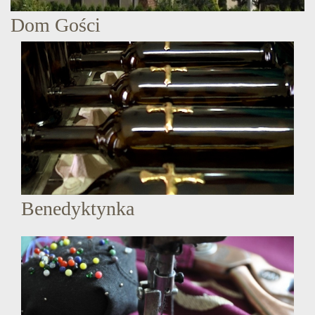
Dom Gości
Benedyktynka