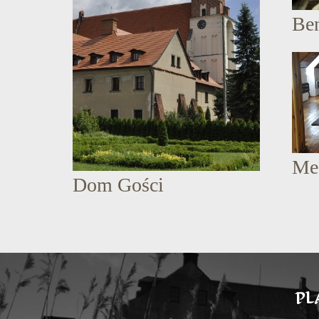
Be
Me
Dom Gości
PL