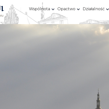
I
Wspólnota
Opactwo
Działalność
iu