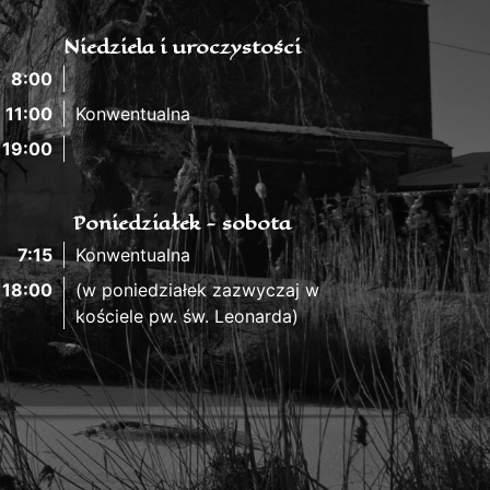
Niedziela i uroczystości
8:00
11:00
Konwentualna
19:00
Poniedziałek - sobota
7:15
Konwentualna
18:00
(w poniedziałek zazwyczaj w
kościele pw. św. Leonarda)