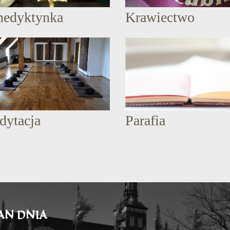
nedyktynka
Krawiectwo
dytacja
Parafia
AN DNIA