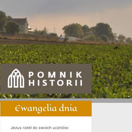
Ewangelia dnia
Jezus rzekł do swoich uczniów: