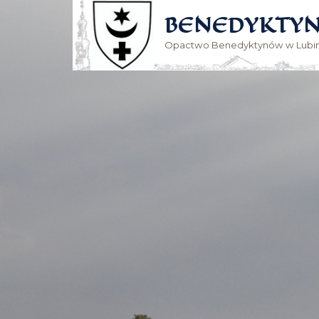
BENEDYKTYN
Opactwo Benedyktynów w Lubin