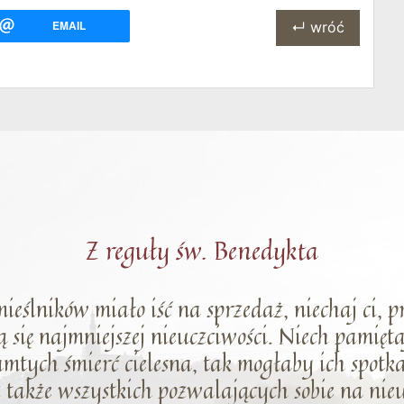
EMAIL
↵ wróć
Z reguły św. Benedykta
emieślników miało iść na sprzedaż, niechaj ci, p
ą się najmniejszej nieuczciwości. Niech pamięt
tamtych śmierć cielesna, tak mogłaby ich spotka
cz także wszystkich pozwalających sobie na ni