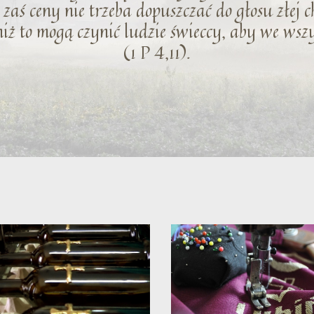
zaś ceny nie trzeba dopuszczać do głosu złej ch
niż to mogą czynić ludzie świeccy, aby we ws
(1 P 4,11).