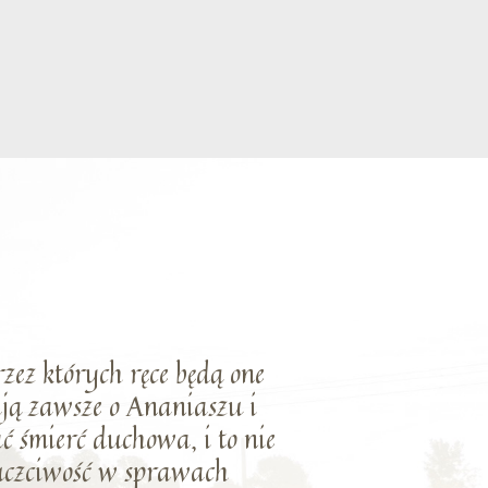
rzez których ręce będą one
ają zawsze o Ananiaszu i
ć śmierć duchowa, i to nie
euczciwość w sprawach