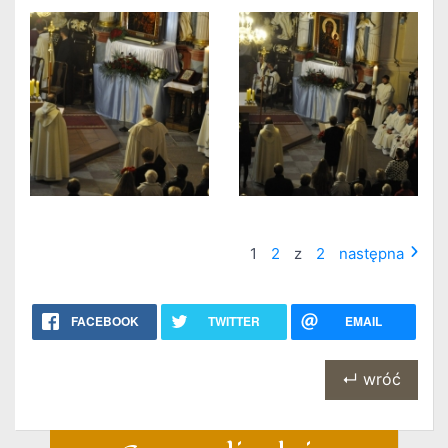
1
2
z
2
następna
FACEBOOK
TWITTER
EMAIL
↵ wróć