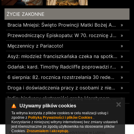
ŻYCIE ZAKONNE
Bracia Mniejsi: Święto Prowincji Matki Bożej Anielskiej w Wieliczce
»
Przewodniczący Episkopatu: W 70. rocznicę Jasnogórskich Ślubów Narodu skierujmy nasze serce ku Maryi
»
Męczennicy z Pariacoto!
»
Asyż: młodzież franciszkańska czeka na spotkanie z Leonem XIV
»
Gdańsk: kard. Timothy Radcliffe poprowadzi rekolekcje podczas odpustu św. Dominika
»
6 sierpnia: 82. rocznica rozstrzelania 30 redemptorystów w czasie Rzezi Woli
»
Droga i doświadczenia pracy z osobami z niepełnosprawnościami – rozmowa z s. Anuaritą Ewą Tutką
»
Indie: hinduscy ekstremiści grożą klaretynom. „Macie siedem dni na opuszczenie tego miejsca
»
✕
Używamy plików cookies
Ta witryna korzysta z plików cookies w celu realizacji usług i
zgodnie z
Polityką Prywatności i plików Cookies
.
Korzystanie z niniejszej witryny internetowej bez zmiany ustawień
jest równoznaczne ze zgodą użytkownika na stosowanie plików
Cookies.
Zrozumiałem i akceptuję.
© 2019 Benedyktyni | Opactwo Benedyktynów w Lubiniu