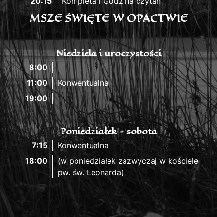
20:15
Kompleta i Godzina czytań
MSZE ŚWIĘTE W OPACTWIE
Niedziela i uroczystości
8:00
11:00
Konwentualna
19:00
Poniedziałek - sobota
7:15
Konwentualna
18:00
(w poniedziałek zazwyczaj w kościele
pw. św. Leonarda)