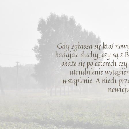
Gdy zgłasza się ktoś nowy
badajcie duchy, czy są z B
okaże się po czterech cz
utrudnienie wstąpien
wstąpienie. A niech prze
nowicju