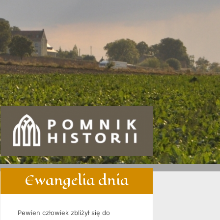
Ewangelia dnia
Pewien człowiek zbliżył się do