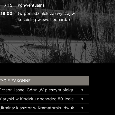
7:15
Konwentualna
18:00
(w poniedziałek zazwyczaj w
kościele pw. św. Leonarda)
ŻYCIE ZAKONNE
Przeor Jasnej Góry: „W pieszym pielgrzymowaniu jest coś niezwykłego”
»
Klaryski w Kłodzku obchodzą 80-lecie
»
Ukraina: klasztor w Kramatorsku dwukrotnie uszkodzony w ciągu trzech tygodni
»