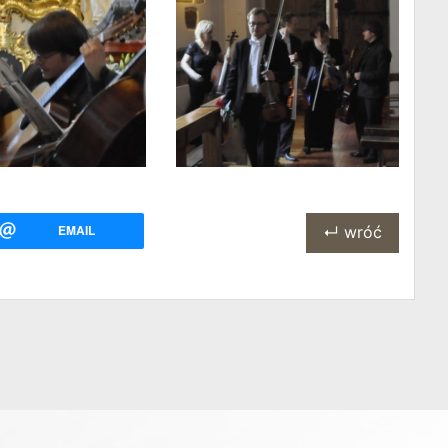
EMAIL
↵ wróć