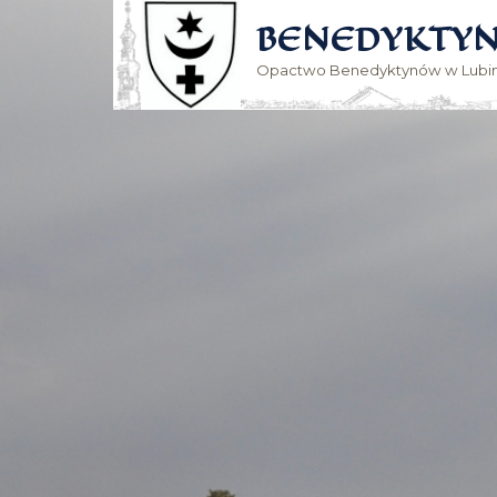
BENEDYKTYN
Opactwo Benedyktynów w Lubin