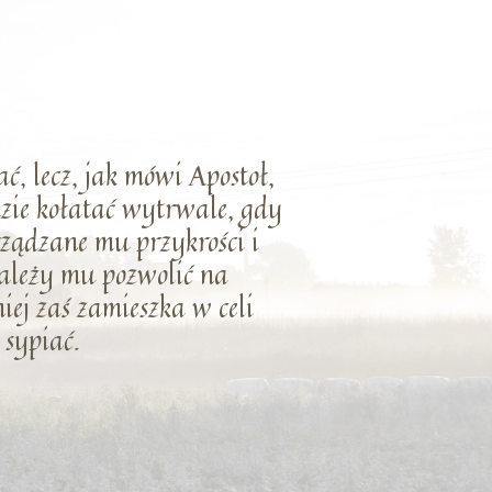
ć, lecz, jak mówi Apostoł,
ędzie kołatać wytrwale, gdy
yrządzane mu przykrości i
należy mu pozwolić na
niej zaś zamieszka w celi
 sypiać.