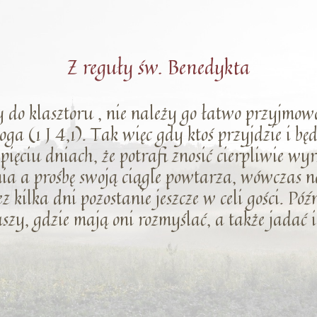
Z reguły św. Benedykta
 do klasztoru , nie należy go łatwo przyjmowa
oga (1 J 4,1). Tak więc gdy ktoś przyjdzie i b
y pięciu dniach, że potrafi znosić cierpliwie w
ia a prośbę swoją ciągle powtarza, wówczas 
z kilka dni pozostanie jeszcze w celi gości. Póź
szy, gdzie mają oni rozmyślać, a także jadać i