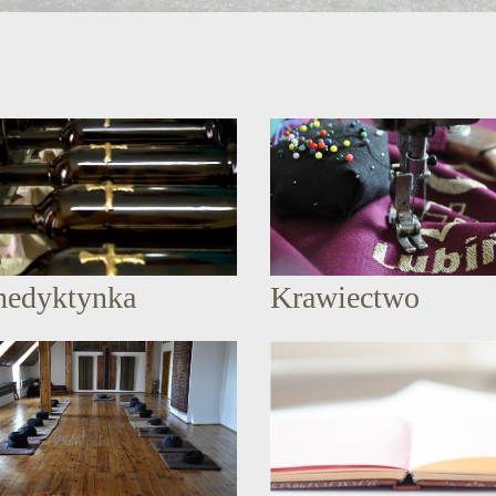
nedyktynka
Krawiectwo