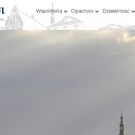
I
Wspólnota
Opactwo
Działalność
iu