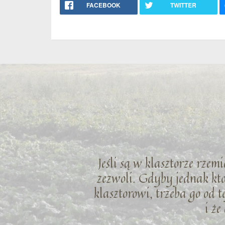
FACEBOOK
TWITTER
Jeśli są w klasztorze rzem
zezwoli. Gdyby jednak ktoś
klasztorowi, trzeba go od t
i ż