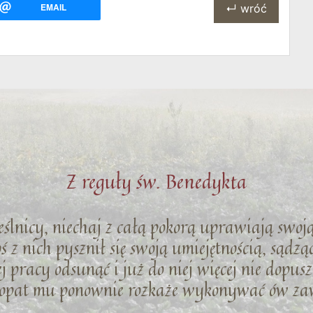
EMAIL
↵ wróć
Z reguły św. Benedykta
ieślnicy, niechaj z całą pokorą uprawiają swoj
 z nich pysznił się swoją umiejętnością, sądząc
ej pracy odsunąć i już do niej więcej nie dopus
e opat mu ponownie rozkaże wykonywać ów za