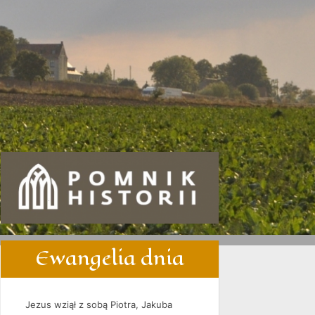
Ewangelia dnia
Jezus wziął z sobą Piotra, Jakuba