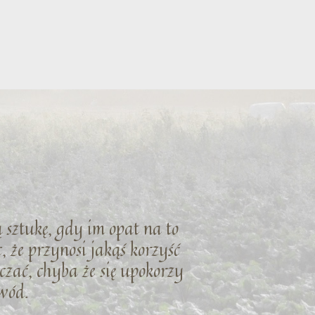
ą sztukę, gdy im opat na to
, że przynosi jakąś korzyść
zczać, chyba że się upokorzy
wód.