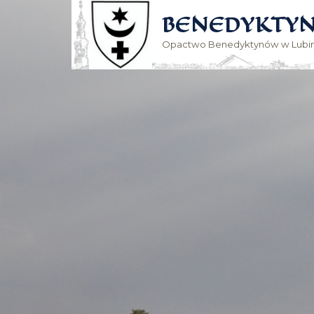
BENEDYKTYN
Opactwo Benedyktynów w Lubin