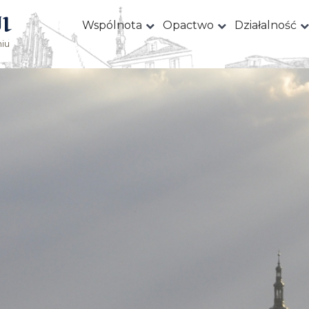
I
Wspólnota
Opactwo
Działalność
iu