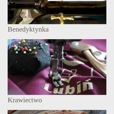
Benedyktynka
Krawiectwo