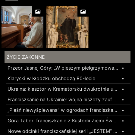
ŻYCIE ZAKONNE
Przeor Jasnej Góry: „W pieszym pielgrzymowaniu jest coś niezwykłego”
»
Klaryski w Kłodzku obchodzą 80-lecie
»
Ukraina: klasztor w Kramatorsku dwukrotnie uszkodzony w ciągu trzech tygodni
»
Franciszkanie na Ukrainie: wojna niszczy zaufanie
»
„Pieśń niewyśpiewana” w ogrodach franciszkańskich w Radomsku
»
Góra Tabor: franciszkanie z Kustodii Ziemi Świętej świętowali Przemienienie Pańskie
»
Nowe odcinki franciszkańskiej serii „JESTEM” z poruszającym świadectwami o błogosławionych z Pariacoto w 35. rocznicę ich męczeńskiej śmierci
»