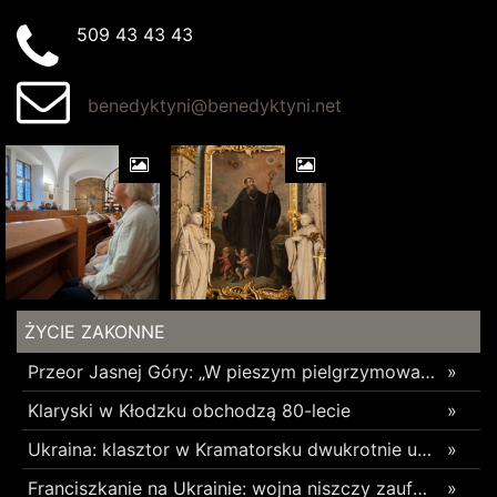
509 43 43 43
benedyktyni@benedyktyni.net
ŻYCIE ZAKONNE
Przeor Jasnej Góry: „W pieszym pielgrzymowaniu jest coś niezwykłego”
»
Klaryski w Kłodzku obchodzą 80-lecie
»
Ukraina: klasztor w Kramatorsku dwukrotnie uszkodzony w ciągu trzech tygodni
»
Franciszkanie na Ukrainie: wojna niszczy zaufanie
»