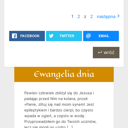
1
2
z
2
następna
FACEBOOK
TWITTER
EMAIL
↵ wróć
Ewangelia dnia
Pewien człowiek zbliżył się do Jezusa i
padając przed Nim na kolana, prosił:
«Panie, zlituj się nad moim synem! Jest
epileptykiem i bardzo cierpi; bo często
wpada w ogień, a często w wodę.
Przyprowadziłem go do Twoich uczniów,
lecz nie mogli go uzdro […]