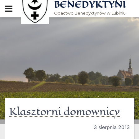
BENEDYKTYNI
Opactwo Benedyktynów w Lubiniu
Klasztorni domownicy
3 sierpnia 2013