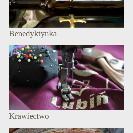
Benedyktynka
Krawiectwo