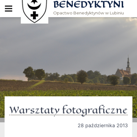
BENEDYKTYNI
Opactwo Benedyktynów w Lubiniu
Warsztaty fotograficzne
28 października 2013