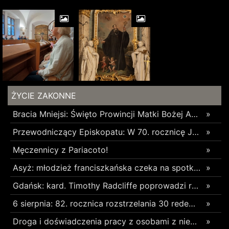
ŻYCIE ZAKONNE
Bracia Mniejsi: Święto Prowincji Matki Bożej Anielskiej w Wieliczce
»
Przewodniczący Episkopatu: W 70. rocznicę Jasnogórskich Ślubów Narodu skierujmy nasze serce ku Maryi
»
Męczennicy z Pariacoto!
»
Asyż: młodzież franciszkańska czeka na spotkanie z Leonem XIV
»
Gdańsk: kard. Timothy Radcliffe poprowadzi rekolekcje podczas odpustu św. Dominika
»
6 sierpnia: 82. rocznica rozstrzelania 30 redemptorystów w czasie Rzezi Woli
»
Droga i doświadczenia pracy z osobami z niepełnosprawnościami – rozmowa z s. Anuaritą Ewą Tutką
»