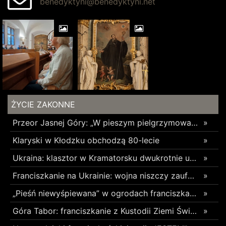
benedyktyni@benedyktyni.net
ŻYCIE ZAKONNE
Przeor Jasnej Góry: „W pieszym pielgrzymowaniu jest coś niezwykłego”
»
Klaryski w Kłodzku obchodzą 80-lecie
»
Ukraina: klasztor w Kramatorsku dwukrotnie uszkodzony w ciągu trzech tygodni
»
Franciszkanie na Ukrainie: wojna niszczy zaufanie
»
„Pieśń niewyśpiewana” w ogrodach franciszkańskich w Radomsku
»
Góra Tabor: franciszkanie z Kustodii Ziemi Świętej świętowali Przemienienie Pańskie
»