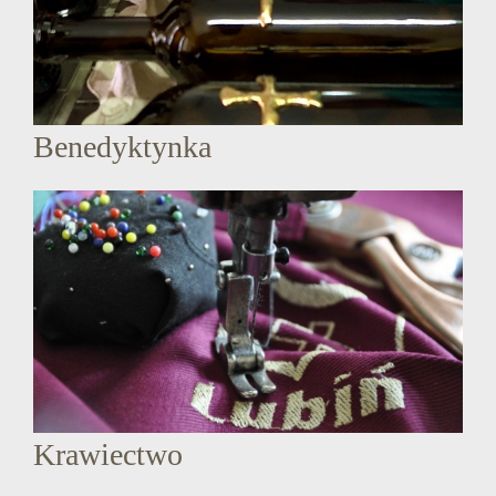
Benedyktynka
Krawiectwo