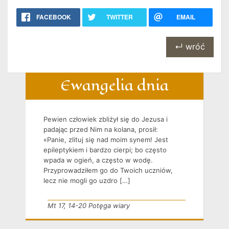
FACEBOOK
TWITTER
EMAIL
↵ wróć
Ewangelia dnia
Pewien człowiek zbliżył się do Jezusa i
padając przed Nim na kolana, prosił:
«Panie, zlituj się nad moim synem! Jest
epileptykiem i bardzo cierpi; bo często
wpada w ogień, a często w wodę.
Przyprowadziłem go do Twoich uczniów,
lecz nie mogli go uzdro […]
Mt 17, 14-20 Potęga wiary