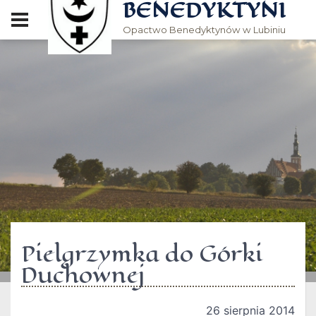
BENEDYKTYNI
Opactwo Benedyktynów w Lubiniu
Pielgrzymka do Górki
Duchownej
26 sierpnia 2014