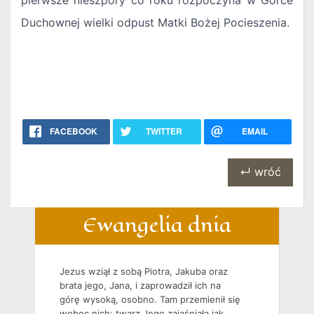
pierwsze nieszpory co roku rozpoczyna w Górce
Duchownej wielki odpust Matki Bożej Pocieszenia.
FACEBOOK
TWITTER
EMAIL
↵ wróć
Ewangelia dnia
Jezus wziął z sobą Piotra, Jakuba oraz
brata jego, Jana, i zaprowadził ich na
górę wysoką, osobno. Tam przemienił się
wobec nich: twarz Jego zajaśniała jak