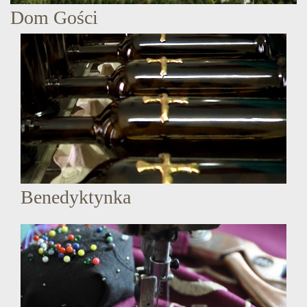
Dom Gości
Benedyktynka