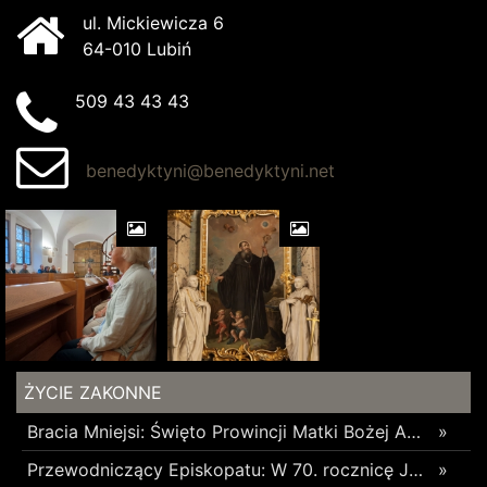
ul. Mickiewicza 6
64-010 Lubiń
509 43 43 43
benedyktyni@benedyktyni.net
ŻYCIE ZAKONNE
Bracia Mniejsi: Święto Prowincji Matki Bożej Anielskiej w Wieliczce
»
Przewodniczący Episkopatu: W 70. rocznicę Jasnogórskich Ślubów Narodu skierujmy nasze serce ku Maryi
»