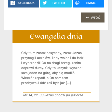
FACEBOOK
TWITTER
EMAIL
↵ wróć
Ewangelia dnia
Gdy tłum został nasycony, zaraz Jezus
przynaglił uczniów, żeby wsiedli do łodzi
i wyprzedzili Go na drugi brzeg, zanim
odprawi tłumy. Gdy to uczynił, wyszedł
sam jeden na górę, aby się modlić.
Wieczór zapadł, a On sam tam
przebywał.Łódź zaś była już […]
Mt 14, 22-33 Jezus chodzi po jeziorze