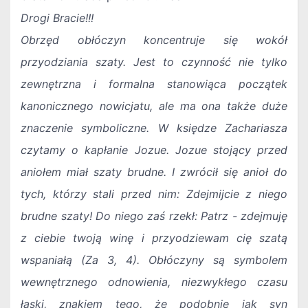
Drogi Bracie!!!
Obrzęd obłóczyn koncentruje się wokół
przyodziania szaty. Jest to czynność nie tylko
zewnętrzna i formalna stanowiąca początek
kanonicznego nowicjatu, ale ma ona także duże
znaczenie symboliczne. W księdze Zachariasza
czytamy o kapłanie Jozue. Jozue stojący przed
aniołem miał szaty brudne. I zwrócił się anioł do
tych, którzy stali przed nim: Zdejmijcie z niego
brudne szaty! Do niego zaś rzekł: Patrz - zdejmuję
z ciebie twoją winę i przyodziewam cię szatą
wspaniałą (Za 3, 4). Obłóczyny są symbolem
wewnętrznego odnowienia, niezwykłego czasu
łaski, znakiem tego, że podobnie jak syn