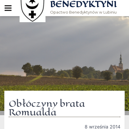
BENEDYKTYNI
Opactwo Benedyktynów w Lubiniu
Obłóczyny brata
Romualda
8 września 2014