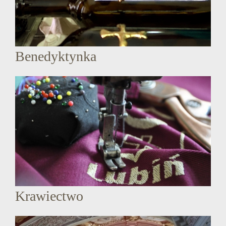
Benedyktynka
Krawiectwo