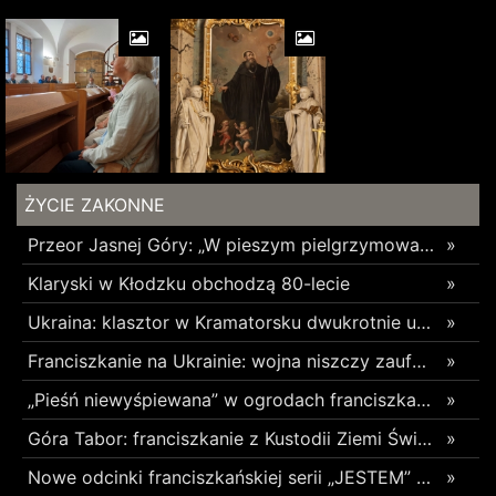
ŻYCIE ZAKONNE
Przeor Jasnej Góry: „W pieszym pielgrzymowaniu jest coś niezwykłego”
»
Klaryski w Kłodzku obchodzą 80-lecie
»
Ukraina: klasztor w Kramatorsku dwukrotnie uszkodzony w ciągu trzech tygodni
»
Franciszkanie na Ukrainie: wojna niszczy zaufanie
»
„Pieśń niewyśpiewana” w ogrodach franciszkańskich w Radomsku
»
Góra Tabor: franciszkanie z Kustodii Ziemi Świętej świętowali Przemienienie Pańskie
»
Nowe odcinki franciszkańskiej serii „JESTEM” z poruszającym świadectwami o błogosławionych z Pariacoto w 35. rocznicę ich męczeńskiej śmierci
»