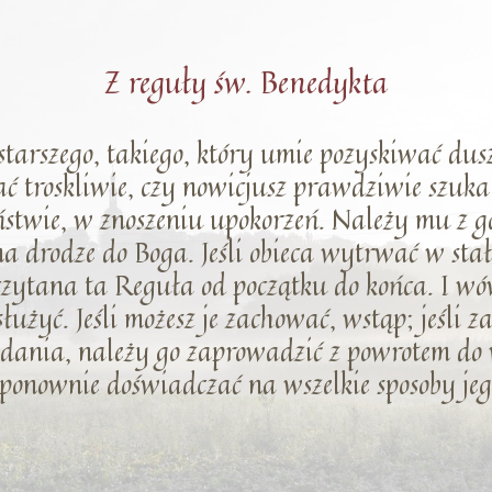
Z reguły św. Benedykta
 starszego, takiego, który umie pozyskiwać dus
ć troskliwie, czy nowicjusz prawdziwie szuka 
eństwie, w znoszeniu upokorzeń. Należy mu z g
e na drodze do Boga. Jeśli obieca wytrwać w st
dczytana ta Reguła od początku do końca. I w
użyć. Jeśli możesz je zachować, wstąp; jeśli z
 zdania, należy go zaprowadzić z powrotem do
 ponownie doświadczać na wszelkie sposoby jego