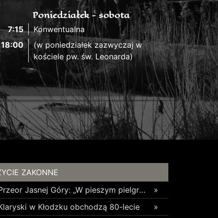
Poniedziałek - sobota
7:15
Konwentualna
18:00
(w poniedziałek zazwyczaj w
kościele pw. św. Leonarda)
ŻYCIE ZAKONNE
Przeor Jasnej Góry: „W pieszym pielgrzymowaniu jest coś niezwykłego”
»
Klaryski w Kłodzku obchodzą 80-lecie
»