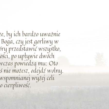
ze, by ich bardzo uważnie
Boga, czy jest gorliwy w
óry przedstawić wszystko,
ałości, po upływie dwóch
ówczas powiedzą mu: Oto
aś nie możesz, odejdź wolny.
 wspomnianej wyżej celi
 cierpliwość.