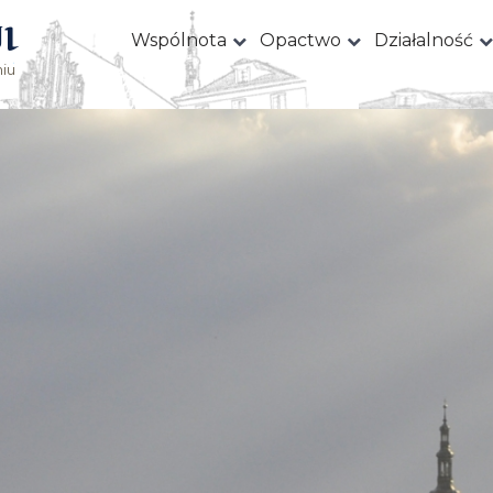
I
Wspólnota
Opactwo
Działalność
iu