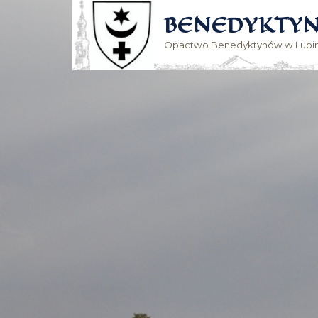
BENEDYKTYN
Opactwo Benedyktynów w Lubin