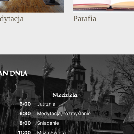
dytacja
Parafia
AN DNIA
Niedziela
6:00
Jutrznia
6:30
Medytacja, rozmyślanie
8:00
Śniadanie
11:00
Msza Święta