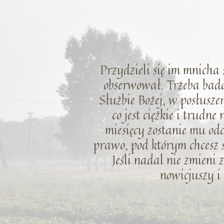
Przydzieli się im mnicha
obserwował. Trzeba bada
Służbie Bożej, w posłusz
co jest ciężkie i trudn
miesięcy zostanie mu o
prawo, pod którym chcesz sł
Jeśli nadal nie zmieni
nowicjuszy i