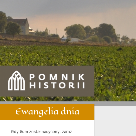
Ewangelia dnia
Gdy tłum został nasycony, zaraz