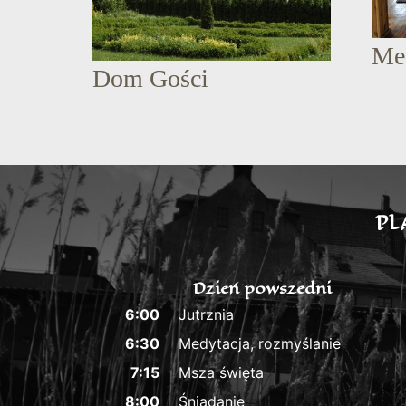
Me
Dom Gości
PL
Dzień powszedni
6:00
Jutrznia
6:30
Medytacja, rozmyślanie
7:15
Msza święta
8:00
Śniadanie