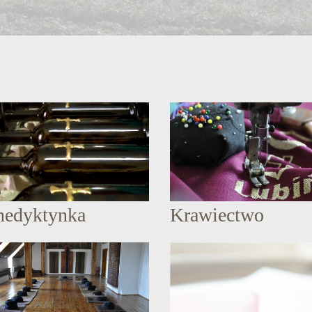
nedyktynka
Krawiectwo