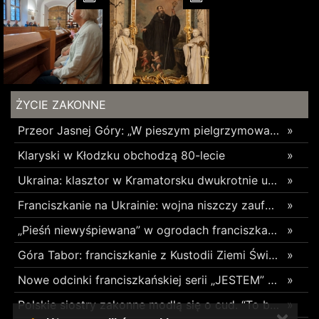
ŻYCIE ZAKONNE
Przeor Jasnej Góry: „W pieszym pielgrzymowaniu jest coś niezwykłego”
»
Klaryski w Kłodzku obchodzą 80-lecie
»
Ukraina: klasztor w Kramatorsku dwukrotnie uszkodzony w ciągu trzech tygodni
»
Franciszkanie na Ukrainie: wojna niszczy zaufanie
»
„Pieśń niewyśpiewana” w ogrodach franciszkańskich w Radomsku
»
Góra Tabor: franciszkanie z Kustodii Ziemi Świętej świętowali Przemienienie Pańskie
»
Nowe odcinki franciszkańskiej serii „JESTEM” z poruszającym świadectwami o błogosławionych z Pariacoto w 35. rocznicę ich męczeńskiej śmierci
»
Polskie siostry zakonne modlą się o cud. “To będzie pieczęć Pana Boga dla naszej wiary”
»