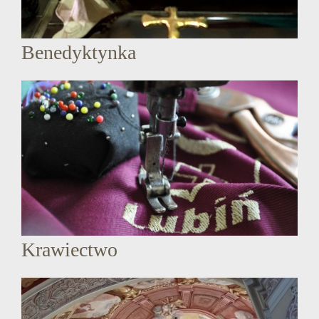
Benedyktynka
Krawiectwo