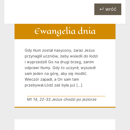
↵ wróć
Ewangelia dnia
Gdy tłum został nasycony, zaraz Jezus
przynaglił uczniów, żeby wsiedli do łodzi
i wyprzedzili Go na drugi brzeg, zanim
odprawi tłumy. Gdy to uczynił, wyszedł
sam jeden na górę, aby się modlić.
Wieczór zapadł, a On sam tam
przebywał.Łódź zaś była już […]
Mt 14, 22-33 Jezus chodzi po jeziorze