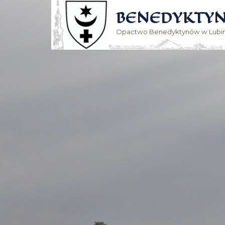
BENEDYKTYN
Opactwo Benedyktynów w Lubin