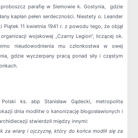
 proboszcz parafię w Siemowie k. Gostynia, gdzie
any kapłan pełen serdeczności. Niestety o. Leander
 Piątek 11 kwietnia 1941 r. z powodu tego, że objął
organizacji wojskowej „Czarny Legion”, liczącej ok.
mimo nieudowodnienia mu członkostwa w owej
ienia, gdzie wyczerpany pracą ponad siły i częstym
ronkach.
 Polski ks. abp Stanisław Gądecki, metropolita
okazji dnia modlitw o kanonizację błogosławionych i
chidiecezji stwierdził między innymi:
k za wiarę i ojczyznę, który do końca modlił się za