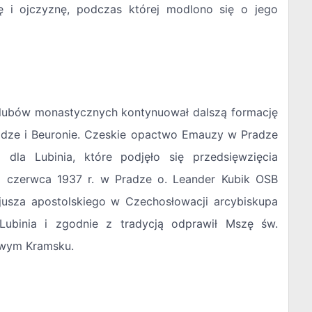
 i ojczyznę, podczas której modlono się o jego
 ślubów monastycznych kontynuował dalszą formację
adze i Beuronie. Czeskie opactwo Emauzy w Pradze
dla Lubinia, które podjęło się przedsięwzięcia
 czerwca 1937 r. w Pradze o. Leander Kubik OSB
cjusza apostolskiego w Czechosłowacji arcybiskupa
 Lubinia i zgodnie z tradycją odprawił Mszę św.
Nowym Kramsku.