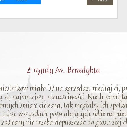
Z reguły św. Benedykta
emieślników miało iść na sprzedaż, niechaj ci, p
ą się najmniejszej nieuczciwości. Niech pamięt
tamtych śmierć cielesna, tak mogłaby ich spotka
cz także wszystkich pozwalających sobie na ni
zaś ceny nie trzeba dopuszczać do głosu złej ch