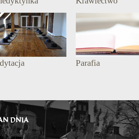
nedyktynka
Krawiectwo
dytacja
Parafia
AN DNIA