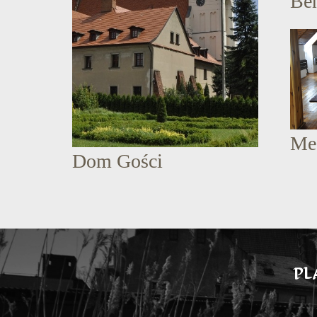
Be
Me
Dom Gości
PL