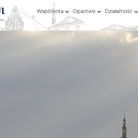
I
Wspólnota
Opactwo
Działalność
iu