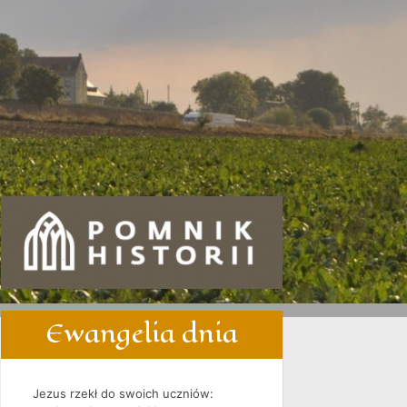
Ewangelia dnia
Jezus rzekł do swoich uczniów: