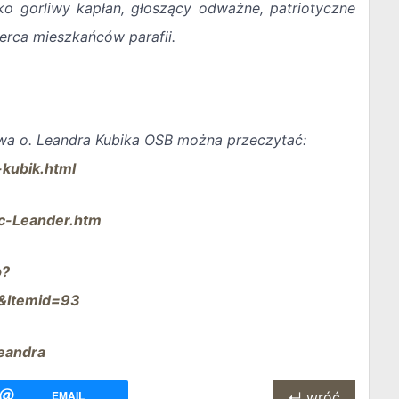
ako gorliwy kapłan, głoszący odważne, patriotyczne
erca mieszkańców parafii.
wa o. Leandra Kubika OSB można przeczytać:
-kubik.html
ec-Leander.htm
p?
6&Itemid=93
Leandra
EMAIL
↵ wróć