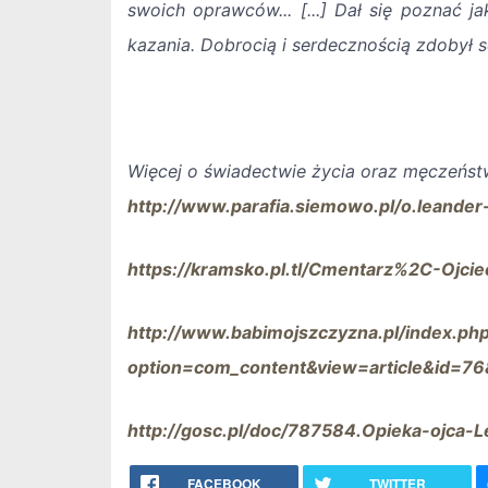
swoich oprawców... [...] Dał się poznać j
kazania. Dobrocią i serdecznością zdobył s
Więcej o świadectwie życia oraz męczeńst
http://www.parafia.siemowo.pl/o.leander
https://kramsko.pl.tl/Cmentarz%2C-Ojci
http://www.babimojszczyzna.pl/index.ph
option=com_content&view=article&id=7
http://gosc.pl/doc/787584.Opieka-ojca-
FACEBOOK
TWITTER