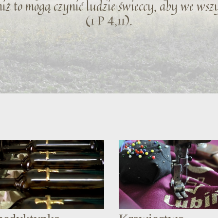
niż to mogą czynić ludzie świeccy, aby we ws
(1 P 4,11).