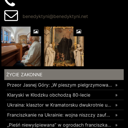
benedyktyni@benedyktyni.net
ŻYCIE ZAKONNE
Przeor Jasnej Góry: „W pieszym pielgrzymowaniu jest coś niezwykłego”
»
Klaryski w Kłodzku obchodzą 80-lecie
»
Ukraina: klasztor w Kramatorsku dwukrotnie uszkodzony w ciągu trzech tygodni
»
Franciszkanie na Ukrainie: wojna niszczy zaufanie
»
„Pieśń niewyśpiewana” w ogrodach franciszkańskich w Radomsku
»