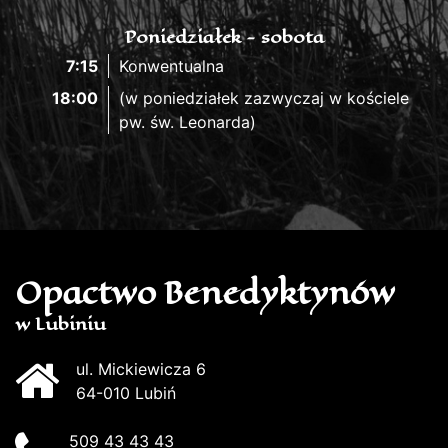
Poniedziałek - sobota
7:15
Konwentualna
18:00
(w poniedziałek zazwyczaj w kościele
pw. św. Leonarda)
Opactwo Benedyktynów
w Lubiniu
ul. Mickiewicza 6
64-010 Lubiń
509 43 43 43