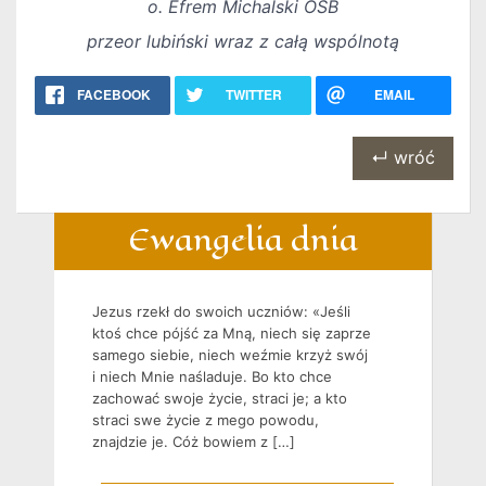
o. Efrem Michalski OSB
przeor lubiński wraz z całą wspólnotą
FACEBOOK
TWITTER
EMAIL
↵ wróć
Ewangelia dnia
Jezus rzekł do swoich uczniów: «Jeśli
ktoś chce pójść za Mną, niech się zaprze
samego siebie, niech weźmie krzyż swój
i niech Mnie naśladuje. Bo kto chce
zachować swoje życie, straci je; a kto
straci swe życie z mego powodu,
znajdzie je. Cóż bowiem z […]