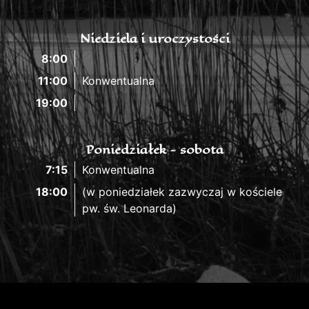
Niedziela i uroczystości
8:00
11:00
Konwentualna
19:00
Poniedziałek - sobota
7:15
Konwentualna
18:00
(w poniedziałek zazwyczaj w kościele
pw. św. Leonarda)