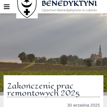
BENEDYKTYNI
Opactwo Benedyktynów w Lubiniu
Zakończenie prac
remontowych 2025
30 września 2025