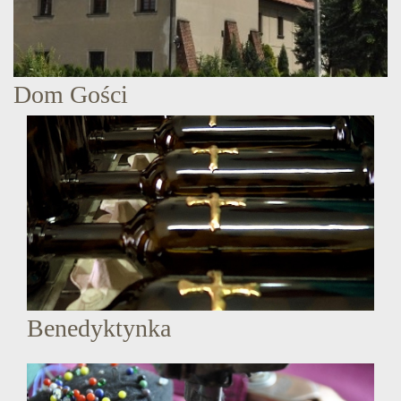
Dom Gości
Benedyktynka