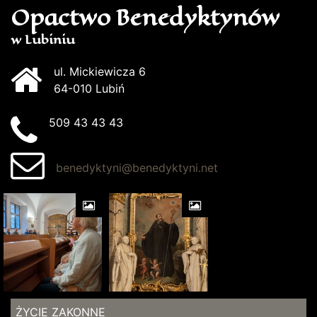
Opactwo Benedyktynów
w Lubiniu
ul. Mickiewicza 6
64-010 Lubiń
509 43 43 43
benedyktyni@benedyktyni.net
ŻYCIE ZAKONNE