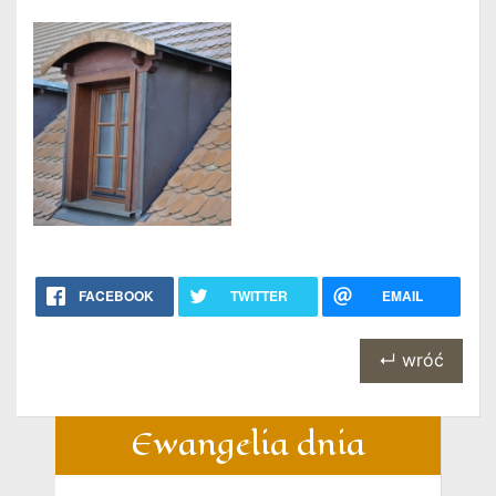
FACEBOOK
TWITTER
EMAIL
↵ wróć
Ewangelia dnia