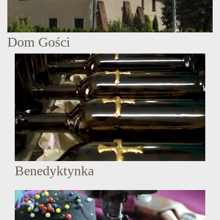
Dom Gości
Benedyktynka