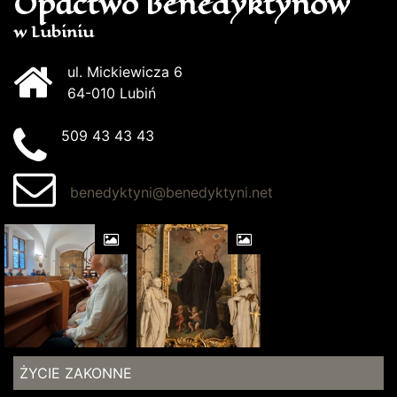
Opactwo Benedyktynów
w Lubiniu
ul. Mickiewicza 6
64-010 Lubiń
509 43 43 43
benedyktyni@benedyktyni.net
ŻYCIE ZAKONNE