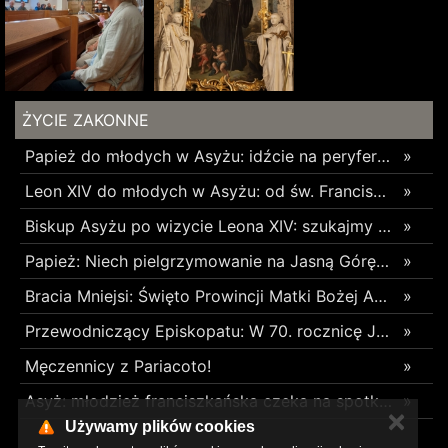
ŻYCIE ZAKONNE
Papież do młodych w Asyżu: idźcie na peryferie i budujcie cywilizację miłości
»
Leon XIV do młodych w Asyżu: od św. Franciszka uczcie się budowania pokoju i wspólnoty
»
Biskup Asyżu po wizycie Leona XIV: szukajmy młodych tam, gdzie się znajdują, używając ich języka
»
Papież: Niech pielgrzymowanie na Jasną Górę umocni wiarę i nadzieję
»
Bracia Mniejsi: Święto Prowincji Matki Bożej Anielskiej w Wieliczce
»
Przewodniczący Episkopatu: W 70. rocznicę Jasnogórskich Ślubów Narodu skierujmy nasze serce ku Maryi
»
Męczennicy z Pariacoto!
»
Asyż: młodzież franciszkańska czeka na spotkanie z Leonem XIV
»
✕
Używamy plików cookies