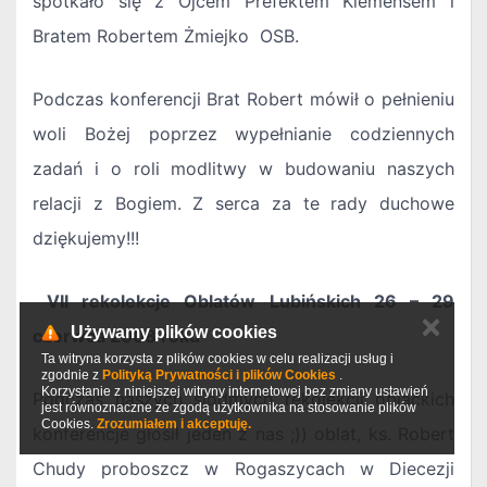
spotkało się z Ojcem Prefektem Klemensem i
Bratem Robertem Żmiejko OSB.
Podczas konferencji Brat Robert mówił o pełnieniu
woli Bożej poprzez wypełnianie codziennych
zadań i o roli modlitwy w budowaniu naszych
relacji z Bogiem. Z serca za te rady duchowe
dziękujemy!!!
VII rekolekcje Oblatów Lubińskich 26 – 29
✕
Używamy plików cookies
czerwca 2008 roku
Ta witryna korzysta z plików cookies w celu realizacji usług i
zgodnie z
Polityką Prywatności i plików Cookies
.
Korzystanie z niniejszej witryny internetowej bez zmiany ustawień
Podczas naszych siódmych rekolekcji oblackich
jest równoznaczne ze zgodą użytkownika na stosowanie plików
Cookies.
Zrozumiałem i akceptuję.
konferencje głosił jeden z nas ;)) oblat, ks. Robert
Chudy proboszcz w Rogaszycach w Diecezji