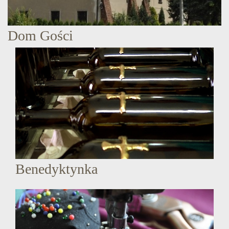
Dom Gości
Benedyktynka