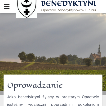
BENEDYKTYNI
Opactwo Benedyktynów w Lubiniu
Oprowadzanie
Jako benedyktyni żyjący w prastarym Opactwie
jesteśmy wdzięczni poprzednim pokoleniom