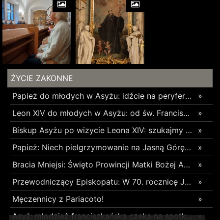
ŻYCIE ZAKONNE
Papież do młodych w Asyżu: idźcie na peryferie i budujcie cywilizację miłości
»
Leon XIV do młodych w Asyżu: od św. Franciszka uczcie się budowania pokoju i wspólnoty
»
Biskup Asyżu po wizycie Leona XIV: szukajmy młodych tam, gdzie się znajdują, używając ich języka
»
Papież: Niech pielgrzymowanie na Jasną Górę umocni wiarę i nadzieję
»
Bracia Mniejsi: Święto Prowincji Matki Bożej Anielskiej w Wieliczce
»
Przewodniczący Episkopatu: W 70. rocznicę Jasnogórskich Ślubów Narodu skierujmy nasze serce ku Maryi
»
Męczennicy z Pariacoto!
»
Asyż: młodzież franciszkańska czeka na spotkanie z Leonem XIV
»