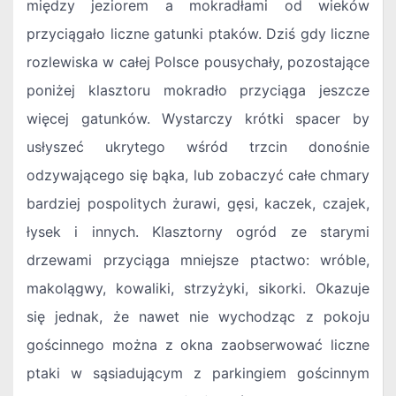
między jeziorem a mokradłami od wieków
przyciągało liczne gatunki ptaków. Dziś gdy liczne
rozlewiska w całej Polsce pousychały, pozostające
poniżej klasztoru mokradło przyciąga jeszcze
więcej gatunków. Wystarczy krótki spacer by
usłyszeć ukrytego wśród trzcin donośnie
odzywającego się bąka, lub zobaczyć całe chmary
bardziej pospolitych żurawi, gęsi, kaczek, czajek,
łysek i innych. Klasztorny ogród ze starymi
drzewami przyciąga mniejsze ptactwo: wróble,
makolągwy, kowaliki, strzyżyki, sikorki. Okazuje
się jednak, że nawet nie wychodząc z pokoju
gościnnego można z okna zaobserwować liczne
ptaki w sąsiadującym z parkingiem gościnnym