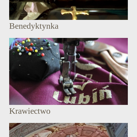
Benedyktynka
Krawiectwo