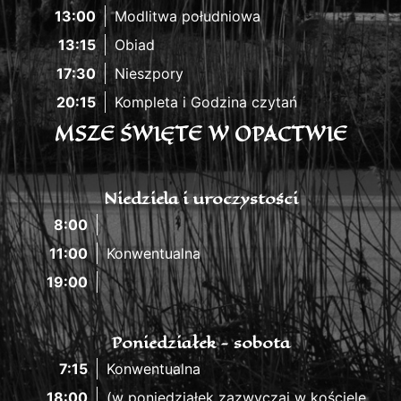
13:00
Modlitwa południowa
13:15
Obiad
17:30
Nieszpory
20:15
Kompleta i Godzina czytań
MSZE ŚWIĘTE W OPACTWIE
Niedziela i uroczystości
8:00
11:00
Konwentualna
19:00
Poniedziałek - sobota
7:15
Konwentualna
18:00
(w poniedziałek zazwyczaj w kościele