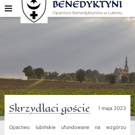
BENEDYKTYNI
Opactwo Benedyktynów w Lubiniu
Skrzydlaci goście
1 maja 2023
Opactwo lubińskie ufundowane na wzgórzu