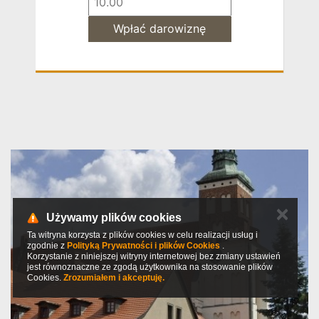
✕
Używamy plików cookies
Ta witryna korzysta z plików cookies w celu realizacji usług i
zgodnie z
Polityką Prywatności i plików Cookies
.
Korzystanie z niniejszej witryny internetowej bez zmiany ustawień
jest równoznaczne ze zgodą użytkownika na stosowanie plików
Cookies.
Zrozumiałem i akceptuję.