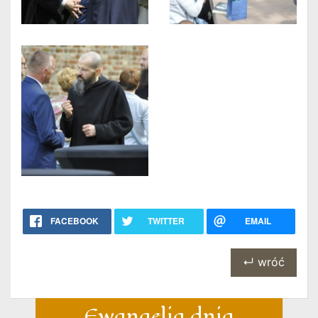
FACEBOOK
TWITTER
EMAIL
↵ wróć
Ewangelia dnia